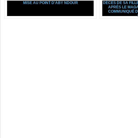
MISE AU POINT D'ABY NDOUR
DÉCÈS DE SA FILL
APRÈS LE MAGA
COMMUNIQUÉ D