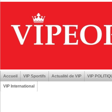
Accueil
VIP Sportifs
Actualité de VIP
VIP POLITI
VIP International