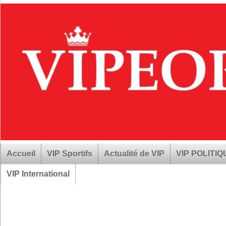
Accueil
VIP Sportifs
Actualité de VIP
VIP POLITI
VIP International