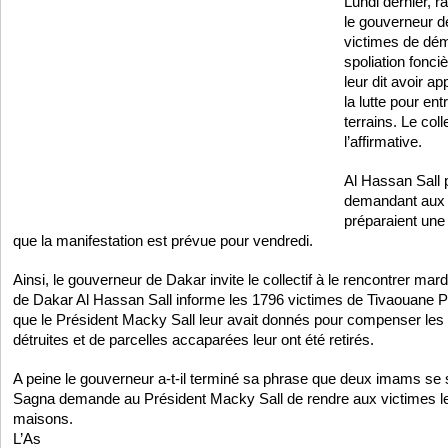
Lundi dernier, 
le gouverneur d
victimes de dém
spoliation fonci
leur dit avoir ap
la lutte pour en
terrains. Le coll
l’affirmative.
Al Hassan Sall 
demandant aux m
préparaient une 
que la manifestation est prévue pour vendredi.
Ainsi, le gouverneur de Dakar invite le collectif à le rencontrer mard
de Dakar Al Hassan Sall informe les 1796 victimes de Tivaouane P
que le Président Macky Sall leur avait donnés pour compenser le
détruites et de parcelles accaparées leur ont été retirés.
A peine le gouverneur a-t-il terminé sa phrase que deux imams se
Sagna demande au Président Macky Sall de rendre aux victimes leu
maisons.
L’As