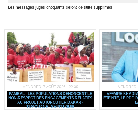
Les messages jugés choquants seront de suite supprimés
Dans la même rubrique :
VENDREDI 7 AOÛT 2026 - 22:39
VENDREDI 7
PAMBAL : LES POPULATIONS DÉNONCENT LE
AFFAIRE KHADIM
NON-RESPECT DES ENGAGEMENTS RELATIFS
ÉTEINTE, LE PDG
AU PROJET AUTOROUTIER DAKAR -
L
TIVAOUANE - SAINT-LOUIS