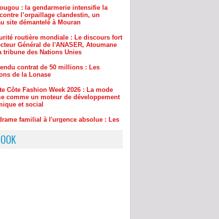
rité routière mondiale : Le discours fort
ecteur Général de l'ANASER, Atoumane
a tribune des Nations Unies
endu contrat de 50 millions : Les
ions de la Lonase
ite Côte Fashion Week 2026 : La mode
rme comme un moteur de développement
ique et social
drame familial à l'urgence absolue : Les
ses du projet « 221 » d'Amadou Abdou
pour sauver des vies en 60 secondes
BOOK