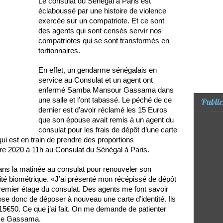
Le consulat du Sénégal à Paris est
éclaboussé par une histoire de violence
exercée sur un compatriote. Et ce sont
des agents qui sont censés servir nos
compatriotes qui se sont transformés en
tortionnaires.
En effet, un gendarme sénégalais en
service au Consulat et un agent ont
enfermé Samba Mansour Gassama dans
une salle et l’ont tabassé. Le péché de ce
Public
dernier est d’avoir réclamé les 15 Euros
que son épouse avait remis à un agent du
consulat pour les frais de dépôt d’une carte
 qui est en train de prendre des proportions
re 2020 à 11h au Consulat du Sénégal à Paris.
ns la matinée au consulat pour renouveler son
tité biométrique. «J’ai présenté mon récépissé de dépôt
premier étage du consulat. Des agents me font savoir
e donc de déposer à nouveau une carte d’identité. Ils
5€50. Ce que j’ai fait. On me demande de patienter
Mme Gassama.