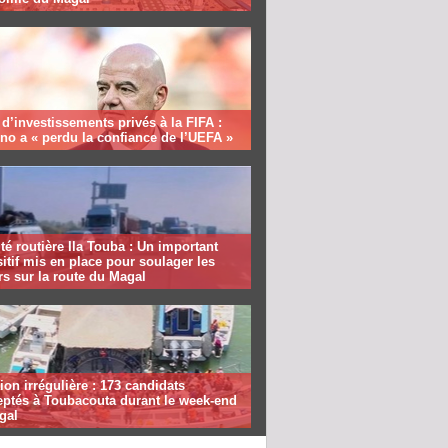
 d’investissements privés à la FIFA :
ino a « perdu la confiance de l’UEFA »
té routière Ila Touba : Un important
itif mis en place pour soulager les
s sur la route du Magal
ion irrégulière : 173 candidats
eptés à Toubacouta durant le week-end
gal