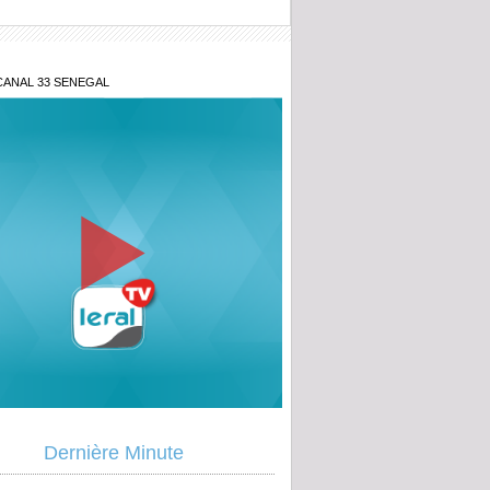
CANAL 33 SENEGAL
étanes 2026 : Aminata Touré lance
ative « Zéro Violence » depuis sa ville
ougou : la gendarmerie intensifie la
Dernière Minute
contre l’orpaillage clandestin, un
u site démantelé à Mouran