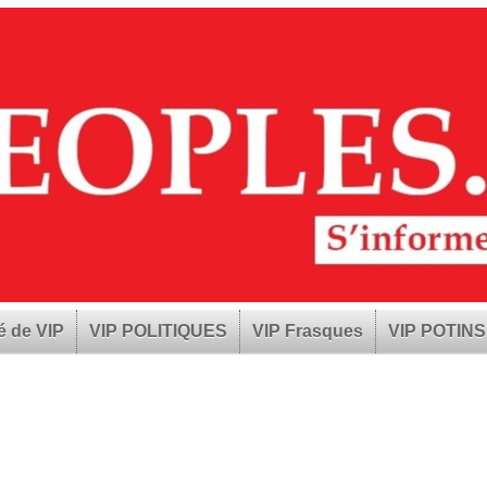
é de VIP
VIP POLITIQUES
VIP Frasques
VIP POTINS