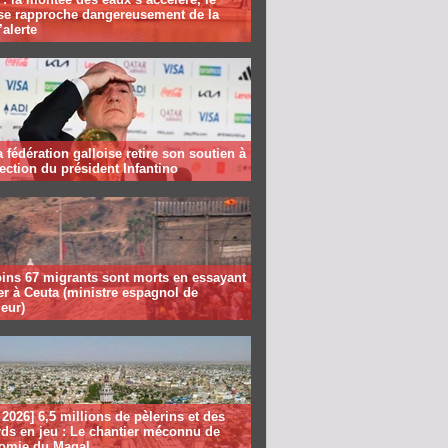
se rapproche dangereusement de la
’alerte
la fédération galloise retire son soutien à
lection du président Infantino
ins 67 migrants sont morts en essayant
er à Ceuta (ministre espagnol de
ieur)
2026] 6,5 millions de pèlerins et des
rds en jeu : Le chantier méconnu de
nomie du Magal