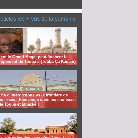
articles les + vus de la semaine
nt le Grand Magal peut financer le
oppement de Touba » (Touba Ca Kanam)
 ha d'interdictions vs la frontière de
es excès : Bienvenue dans les coulisses
de Touba et Mbacké !
: la montée des eaux s’accélère, le