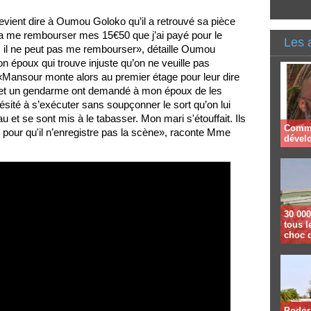
evient dire à Oumou Goloko qu’il a retrouvé sa pièce
 va me rembourser mes 15€50 que j’ai payé pour le
Les 
d, il ne peut pas me rembourser», détaille Oumou
son époux qui trouve injuste qu’on ne veuille pas
Mansour monte alors au premier étage pour leur dire
ent et un gendarme ont demandé à mon époux de les
ésité à s’exécuter sans soupçonner le sort qu’on lui
u et se sont mis à le tabasser. Mon mari s'étouffait. Ils
Comme
pour qu'il n’enregistre pas la scène», raconte Mme
dével
30 000
tous l
choc 
Podor 