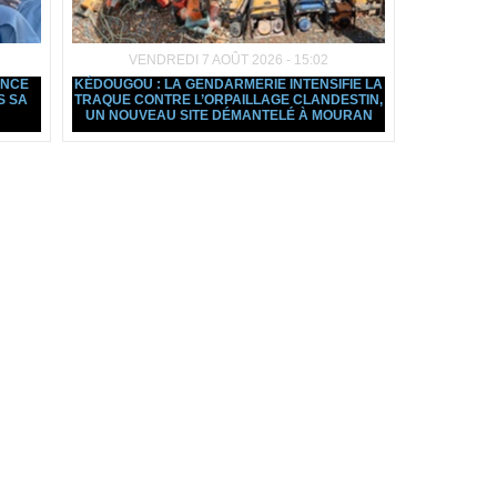
VENDREDI 7 AOÛT 2026 - 15:02
ANCE
KÉDOUGOU : LA GENDARMERIE INTENSIFIE LA
S SA
TRAQUE CONTRE L’ORPAILLAGE CLANDESTIN,
UN NOUVEAU SITE DÉMANTELÉ À MOURAN