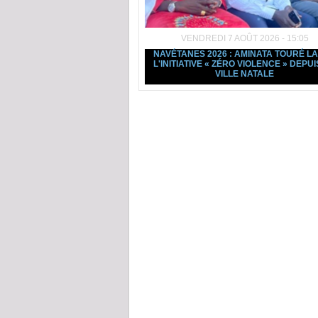
VENDREDI 7 AOÛT 2026 - 15:05
NAVÉTANES 2026 : AMINATA TOURÉ L
L'INITIATIVE « ZÉRO VIOLENCE » DEPUI
VILLE NATALE