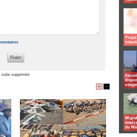
Projet
Infant
ommentaires
 suite supprimés
Sécuri
dispos
usager
<
>
Migrat
interc
du Ma