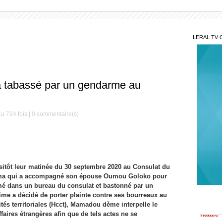
LERAL TV 
tabassé par un gendarme au
u 724 fois |
0
commentaire(s)
itôt leur matinée du 30 septembre 2020 au Consulat du
Nav
ma qui a accompagné son épouse Oumou Goloko pour
l'initi
ermé dans un bureau du consulat et bastonné par un
natale
ime a décidé de porter plainte contre ses bourreaux au
Kéd
ités territoriales (Hcct), Mamadou dème interpelle le
traque 
faires étrangères afin que de tels actes ne se
nouvea