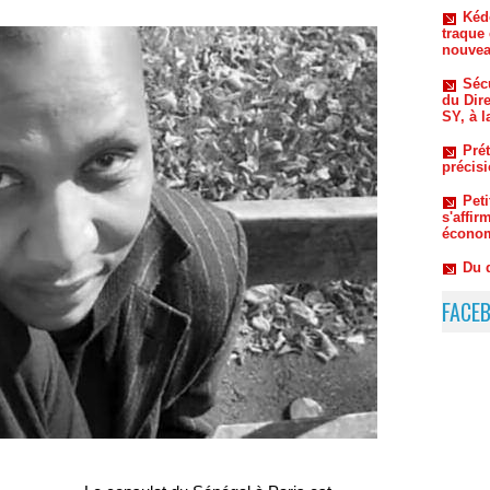
Sécu
du Dir
SY, à l
Prét
précis
Pet
s'affi
économ
Du 
coulis
Thiaw 
FACE