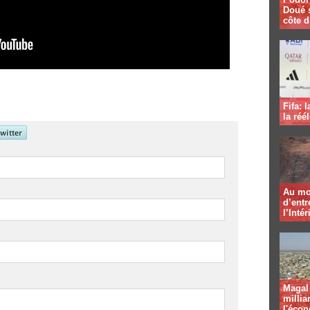
Doué 
côte d
Fifa: 
la réé
Au mo
d’entr
l’Intér
Magal 
millia
l'éco