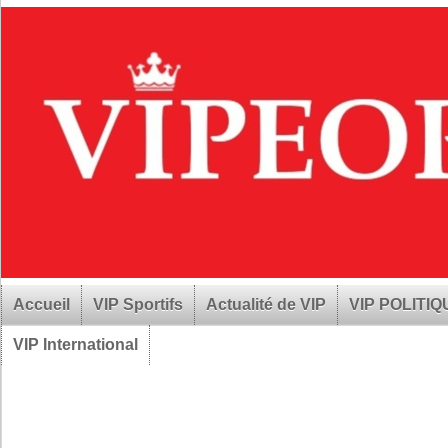
Accueil
VIP Sportifs
Actualité de VIP
VIP POLITI
VIP International