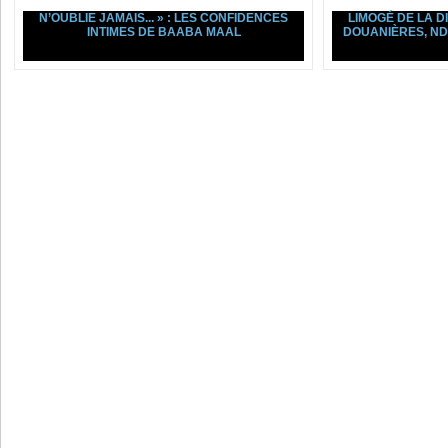
N’OUBLIE JAMAIS... » : LES CONFIDENCES
LIMOGÉ DE LA D
INTIMES DE BAABA MAAL
DOUANIÈRES, ND