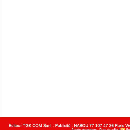
Editeur TGK COM Sarl. : Publicité : NABOU 77 107 47 26 Paris
Accès membres
|
Plan du site
|
Sy