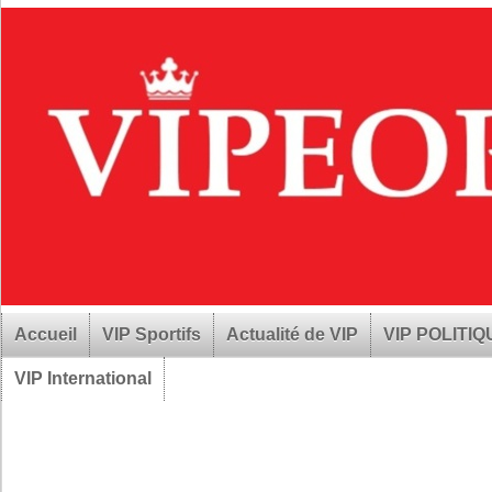
Accueil
VIP Sportifs
Actualité de VIP
VIP POLITI
VIP International