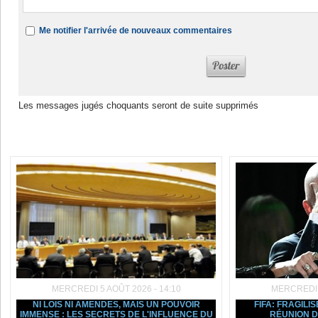
Me notifier l'arrivée de nouveaux commentaires
Les messages jugés choquants seront de suite supprimés
Dans la même rubrique :
MERCREDI 5 AOÛT 2026 - 14:10
MERCREDI 5
NI LOIS NI AMENDES, MAIS UN POUVOIR
FIFA: FRAGILIS
IMMENSE : LES SECRETS DE L'INFLUENCE DU
RÉUNION D