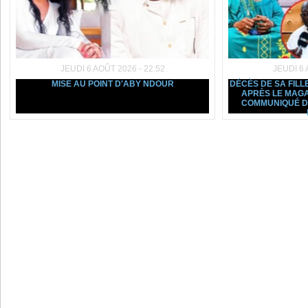
JEUDI 6 AOÛT 2026 - 22:52
JEUDI 6 
MISE AU POINT D'ABY NDOUR
DÉCÈS DE SA FILL
APRÈS LE MAGA
COMMUNIQUÉ D