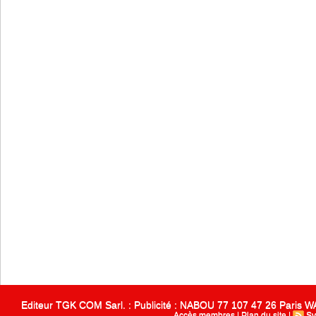
Editeur TGK COM Sarl. : Publicité : NABOU 77 107 47 26 Paris
Accès membres
|
Plan du site
|
Sy