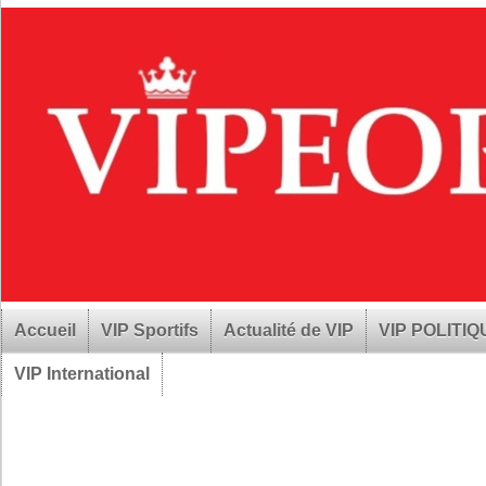
Accueil
VIP Sportifs
Actualité de VIP
VIP POLITI
VIP International