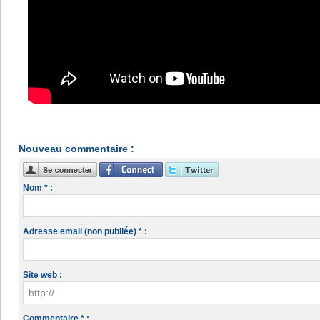
Nouveau commentaire :
Nom * :
Adresse email (non publiée) * :
Site web :
Commentaire * :