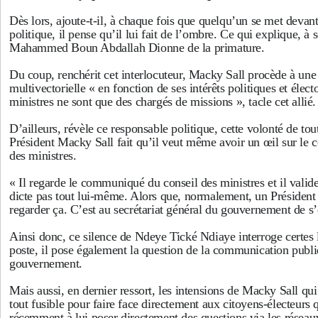
Dès lors, ajoute-t-il, à chaque fois que quelqu’un se met devan
politique, il pense qu’il lui fait de l’ombre. Ce qui explique, à 
Mahammed Boun Abdallah Dionne de la primature.
Du coup, renchérit cet interlocuteur, Macky Sall procède à u
multivectorielle « en fonction de ses intérêts politiques et élec
ministres ne sont que des chargés de missions », tacle cet allié.
D’ailleurs, révèle ce responsable politique, cette volonté de tou
Président Macky Sall fait qu’il veut même avoir un œil sur le
des ministres.
« Il regarde le communiqué du conseil des ministres et il valide
dicte pas tout lui-même. Alors que, normalement, un Président
regarder ça. C’est au secrétariat général du gouvernement de s’
Ainsi donc, ce silence de Ndeye Tické Ndiaye interroge certes 
poste, il pose également la question de la communication publ
gouvernement.
Mais aussi, en dernier ressort, les intensions de Macky Sall qui 
tout fusible pour faire face directement aux citoyens-électeurs qu
récemment à lui poser directement des questions via les résea