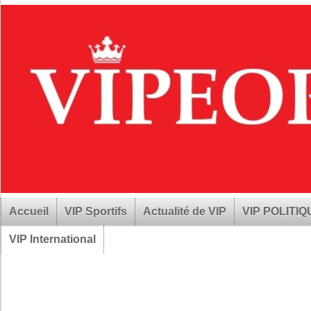
Accueil
VIP Sportifs
Actualité de VIP
VIP POLITI
VIP International