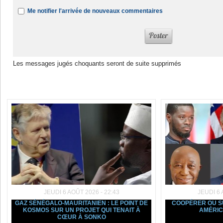
Me notifier l'arrivée de nouveaux commentaires
Les messages jugés choquants seront de suite supprimés
Dans la même rubrique :
JEUDI 6 AOÛT 2026 - 22:43
JEUDI 6 
GAZ SÉNÉGALO-MAURITANIEN : LE POINT DE
COOPÉRER OU SU
KOSMOS SUR UN PROJET QUI TENAIT À
AMÉRIC
CŒUR À SONKO