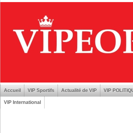
Accueil
VIP Sportifs
Actualité de VIP
VIP POLITI
VIP International