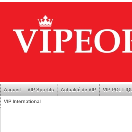
Accueil
VIP Sportifs
Actualité de VIP
VIP POLITI
VIP International