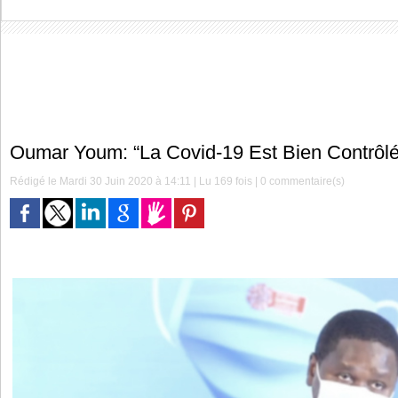
Oumar Youm: “La Covid-19 Est Bien Contrô
Rédigé le Mardi 30 Juin 2020 à 14:11 | Lu 169 fois |
0
commentaire(s)