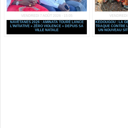
VENDREDI 7 AOÛT 2026 - 15:05
VENDREDI 7
NAVÉTANES 2026 : AMINATA TOURÉ LANCE
KÉDOUGOU : LA G
L'INITIATIVE « ZÉRO VIOLENCE » DEPUIS SA
TRAQUE CONTRE L
VILLE NATALE
UN NOUVEAU SI