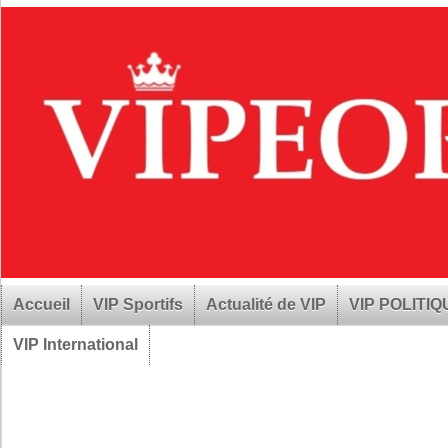
Accueil
VIP Sportifs
Actualité de VIP
VIP POLITI
VIP International