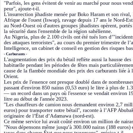
"Parfois, les gens évitent de venir au marché pour nous vend
peur", ajoute-t-il.
L'insurrection jihadiste menée par Boko Haram et son rival, 
Afrique de l'ouest (Iswap), ravage depuis 17 ans le Nord-Est n
au Nord-Ouest où d'autres groupes jihadistes opèrent, portés 
la sécurité dans l'ensemble de la région sahélienne.
Au Nigeria, plus de 2.100 civils ont été tués lors d’"inciden
des attaques terroristes", au cours du premier trimestre de 
Intelligence, un cabinet de conseil en gestion des risques ba
- Carburants -
L'augmentation des prix du bétail reflète aussi la hausse des 
habituelle pendant les périodes de fêtes mais particulièremen
cause de la flambée mondiale des prix des carburants liée à
Orient.
Les prix de l'essence ont presque doublé dans de nombreuse
passant d'environ 850 nairas (0,53 euro) le litre à plus de 1.
— un record dans un pays où l'essence se vendait environ 19
litre au début de l'année 2023.
"Les chauffeurs de camion nous demandent environ 2,7 milli
euros) pour transporter notre bétail", raconte à l’AFP Abuba
originaire de l’État d’Adamawa (nord-est).
Ce même service lui avait coûté environ un million de naira
"Nous dépensons même jusqu’à 300.000 nairas (188 euros) e
taxes dans chaque État que nous traversons", précise-t-il.