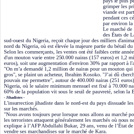
pays le plus pe
grimper les pr
viande est par
pendant ces cé
par environ la
Le marché de K
des États de L
sud-ouest du Nigeria, reçoit chaque jour des milliers d'ani
nord du Nigeria, où est élevée la majeure partie du bétail du
Selon les commerçants, les ventes ont été faibles cette année.
d'un mouton varie entre 250.000 nairas (157 euros) et 1,2 mi
euros), soit une augmentation d'environ 30% par rapport à l'a
"On m’a demandé 1,2 million de nairas pour un mouton qui 
gros", se plaint un acheteur, Ibrahim Kosoko. "J’ai dû cherc
pouvais me permettre", autour de 400.000 nairas (251 euros) 
Nigeria, où le salaire minimum mensuel est fixé à 70.000 nai
60% de la population vit sous le seuil de pauvreté, selon la
- Jihadistes -
L'insurrection jihadiste dans le nord-est du pays dissuade les
sur les marchés.
"Nous avons toujours peur lorsque nous allons au marché pou
les terroristes attaquent généralement les marchés où nous 
explique à l’AFP Abdullahi Bukar, 29 ans, venu de l’État de
vendre ses marchandises sur le marché de Kara.