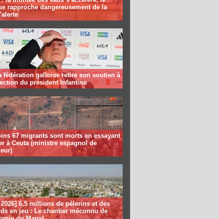
se rapproche dangereusement de la
’alerte
la fédération galloise retire son soutien à
lection du président Infantino
ins 67 migrants sont morts en essayant
er à Ceuta (ministre espagnol de
ieur)
2026] 6,5 millions de pèlerins et des
rds en jeu : Le chantier méconnu de
nomie du Magal