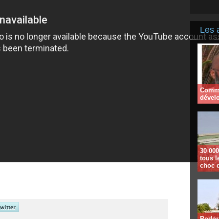
Les 
Comme
dével
30 000
tous l
choc 
Podor 