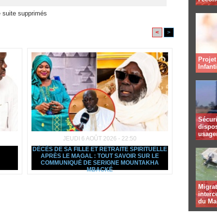
 suite supprimés
<
>
Projet
Infant
Sécuri
dispos
usager
JEUDI 6 AOÛT 2026 - 22:50
DÉCÈS DE SA FILLE ET RETRAITE SPIRITUELLE
APRÈS LE MAGAL : TOUT SAVOIR SUR LE
COMMUNIQUÉ DE SERIGNE MOUNTAKHA
MBACKÉ
Migrat
interc
du Ma