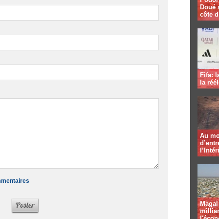
Doué 
côte d
Fifa: 
la réé
Au mo
d’entr
l’Intér
ommentaires
Magal 
millia
l'éco