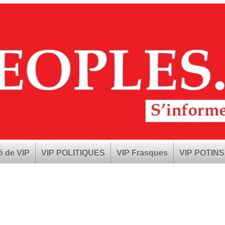
é de VIP
VIP POLITIQUES
VIP Frasques
VIP POTINS