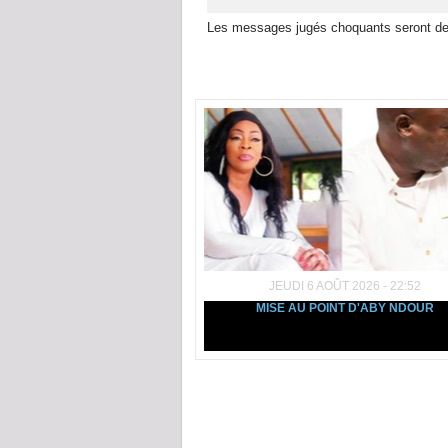
Les messages jugés choquants seront de
Dans la même rubrique :
JEUDI 6 AOÛT 2026 - 22:52
MISE AU POINT D'ABY NDOUR