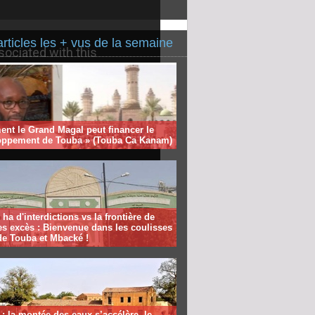
articles les + vus de la semaine
nt le Grand Magal peut financer le
oppement de Touba » (Touba Ca Kanam)
 ha d'interdictions vs la frontière de
es excès : Bienvenue dans les coulisses
de Touba et Mbacké !
: la montée des eaux s’accélère, le