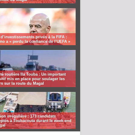
 d’investissements privés à la FIFA :
ino a « perdu la confiance de l’UEFA »
té routière Ila Touba : Un important
itif mis en place pour soulager les
s sur la route du Magal
ion irrégulière : 173 candidats
eptés à Toubacouta durant le week-end
gal