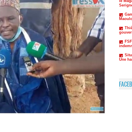
Maoulo
Thiè
gouvern
FSF
indemn
Sit
Une ha
FACE