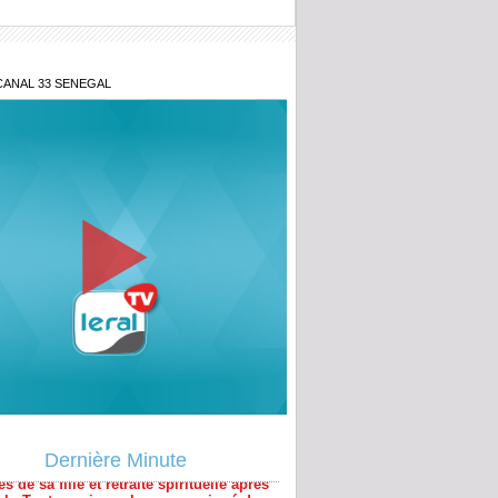
CANAL 33 SENEGAL
e au point d'Aby Ndour
s de sa fille et retraite spirituelle après
al : Tout savoir sur le communiqué de
e Mountakha Mbacké
Dernière Minute
ou Tivaouane : C'est parti pour le