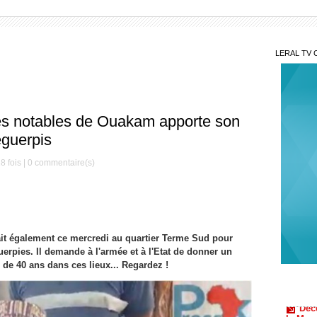
LERAL TV 
des notables de Ouakam apporte son
éguerpis
8 fois |
0
commentaire(s)
it également ce mercredi au quartier Terme Sud pour
Mis
erpies. Il demande à l'armée et à l'Etat de donner un
Décè
 de 40 ans dans ces lieux... Regardez !
le Mag
Serign
Gam