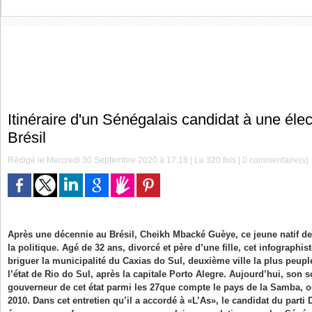
Itinéraire d'un Sénégalais candidat à une éle
Brésil
Rédigé le Mercredi 30 Septembre 2020 à 17:18 | Lu 320 fois |
0
commentaire(s)
Après une décennie au Brésil, Cheikh Mbacké Guèye, ce jeune natif de
la politique. Agé de 32 ans, divorcé et père d’une fille, cet infographi
briguer la municipalité du Caxias do Sul, deuxième ville la plus peupl
l’état de Rio do Sul, après la capitale Porto Alegre. Aujourd’hui, son s
gouverneur de cet état parmi les 27que compte le pays de la Samba, où 
2010. Dans cet entretien qu’il a accordé à «L’As», le candidat du parti 