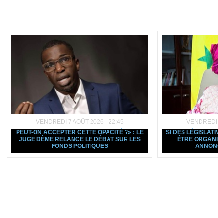
Dans la même rubrique :
VENDREDI 7 AOÛT 2026 - 22:45
VENDREDI 7
PEUT-ON ACCEPTER CETTE OPACITÉ ?» : LE
SI DES LÉGISLAT
JUGE DÈME RELANCE LE DÉBAT SUR LES
ÊTRE ORGANI
FONDS POLITIQUES
ANNON