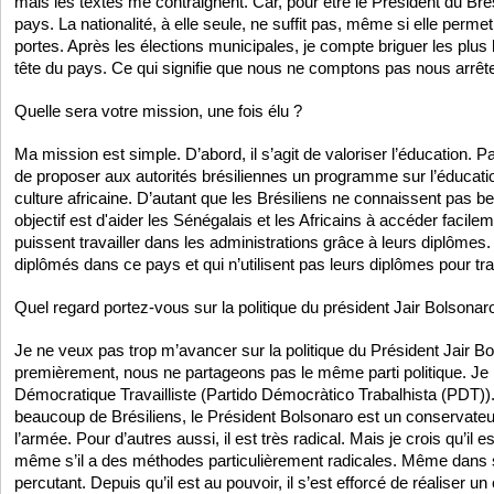
mais les textes me contraignent. Car, pour être le Président du Brésil,
pays. La nationalité, à elle seule, ne suffit pas, même si elle perm
portes. Après les élections municipales, je compte briguer les plus 
tête du pays. Ce qui signifie que nous ne comptons pas nous arrêt
Quelle sera votre mission, une fois élu ?
Ma mission est simple. D’abord, il s’agit de valoriser l’éducation. P
de proposer aux autorités brésiliennes un programme sur l’éducatio
culture africaine. D’autant que les Brésiliens ne connaissent pas b
objectif est d'aider les Sénégalais et les Africains à accéder facilem
puissent travailler dans les administrations grâce à leurs diplômes. 
diplômés dans ce pays et qui n’utilisent pas leurs diplômes pour trav
Quel regard portez-vous sur la politique du président Jair Bolsonar
Je ne veux pas trop m’avancer sur la politique du Président Jair B
premièrement, nous ne partageons pas le même parti politique. Je m
Démocratique Travailliste (Partido Démocràtico Trabalhista (PDT)
beaucoup de Brésiliens, le Président Bolsonaro est un conservateu
l’armée. Pour d’autres aussi, il est très radical. Mais je crois qu’il es
même s’il a des méthodes particulièrement radicales. Même dans se
percutant. Depuis qu’il est au pouvoir, il s’est efforcé de réaliser 