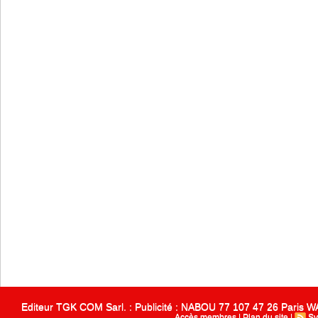
Editeur TGK COM Sarl. : Publicité : NABOU 77 107 47 26 Paris
Accès membres
|
Plan du site
|
Sy