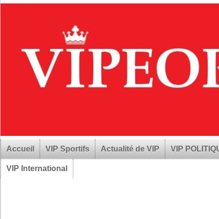
Accueil
VIP Sportifs
Actualité de VIP
VIP POLITI
VIP International