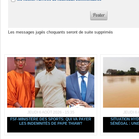
Les messages jugés choquants seront de suite supprimés
Dans la même rubrique :
JEUDI 6 AOÛT 2026 - 15:35
JEUDI 6 
FSF-MINISTÈRE DES SPORTS: QUI VA PAYER
SITUATION HY
LES INDEMNITÉS DE PAPE THIAW?
SÉNÉGAL : UNE