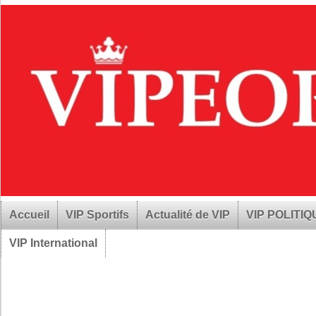
Accueil
VIP Sportifs
Actualité de VIP
VIP POLITI
VIP International