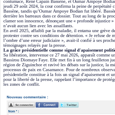
contumace, René Capain Bassène, et Oumar Ampoye Bodian.
jeudi 29 août 2024, la cour confirma la peine de perpétuité
Bassène, tandis qu’Oumar Ampoye Bodian fut libéré. Bassène
derrière les barreaux dans ce dossier. Tout au long de la proc
clamer son innocence, dénonçant une « profonde injustice » e
n’avait aucun lien avec les assaillants.
En avril 2025, affaibli par la maladie, il entama une grève de
protester contre ses conditions de détention. « Je refuse de 
l’ombre d’une erreur judiciaire », avait-il confié à ses proch
témoignages relayés par la presse.
La grâce présidentielle comme signal d'apaisement polit
Sa libération, intervenue ce 27 mai 2026, apparaît comme un
Bassirou Diomaye Faye. Elle met fin à un long feuilleton jud
région de Ziguinchor et ravivé les débats sur la justice, la m
processus de paix en Casamance. Pour de nombreux observat
présidentielle constitue à la fois un signal d’apaisement et 
pour la liberté de la presse, rappelant l’importance de protég
les zones de conflit.
Nouveau commentaire :
Nom * :