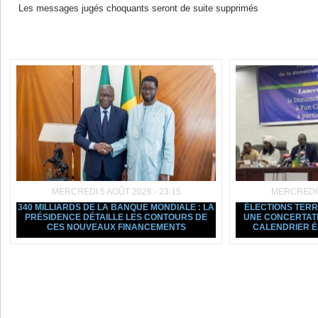
Les messages jugés choquants seront de suite supprimés
Dans la même rubrique :
MERCREDI 5 AOÛT 2026 - 23:15
MERCREDI 5
340 MILLIARDS DE LA BANQUE MONDIALE : LA
ÉLECTIONS TERRI
PRÉSIDENCE DÉTAILLE LES CONTOURS DE
UNE CONCERTATI
CES NOUVEAUX FINANCEMENTS
CALENDRIER 