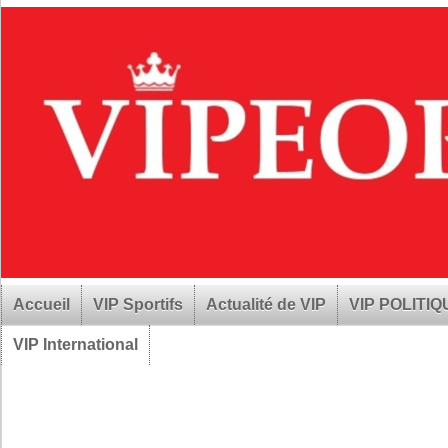
Accueil
VIP Sportifs
Actualité de VIP
VIP POLITI
VIP International