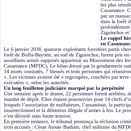
les plus sensib
Casamance. Cet
par un massacr
dans la forêt 
profondément 
Ziguinchor et 
Le rappel his
en Casamanc
Le 6 janvier 2018, quatorze exploitants forestiers partis cher
forêt de Boffa-Bayotte, au sud de Ziguinchor, furent pris e
assaillants armés supposés appartenir au Mouvement des fo
Casamance (MFDC). Le bilan dressé par la gendarmerie nati
14 morts constatés, 7 blessés et trois personnes qui réussir
». Les victimes avaient été « regroupées, couchées par terre
exécutées », selon les autorités.
Un long feuilleton judiciaire marqué par la perpétuité
Une semaine après le drame, 22 personnes furent arrêtées, d
mandat de dépôt. Elles étaient poursuivies pour 14 chefs d’i
lesquels l’association de malfaiteurs, l’assassinat, la parti
insurrectionnel et la détention illégale d’armes à feu. Le pro
s’est déroulé sous haute tension.
En première instance, le tribunal prononça la réclusion crimi
trois accusés : César Atoute Badiate, chef militaire du MF