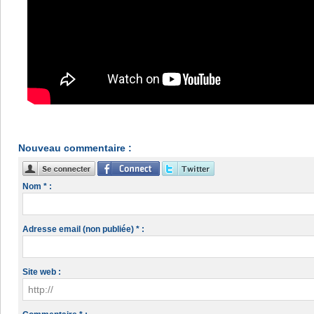
Nouveau commentaire :
Nom * :
Adresse email (non publiée) * :
Site web :