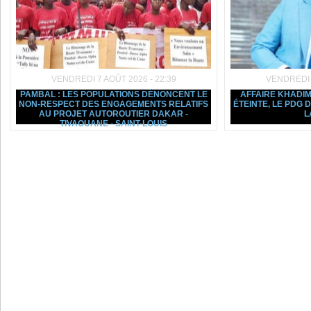
VENDREDI 7 AOÛT 2026 - 22:39
VENDREDI 7
PAMBAL : LES POPULATIONS DÉNONCENT LE
AFFAIRE KHADIM
NON-RESPECT DES ENGAGEMENTS RELATIFS
ÉTEINTE, LE PDG
AU PROJET AUTOROUTIER DAKAR -
L
TIVAOUANE - SAINT-LOUIS