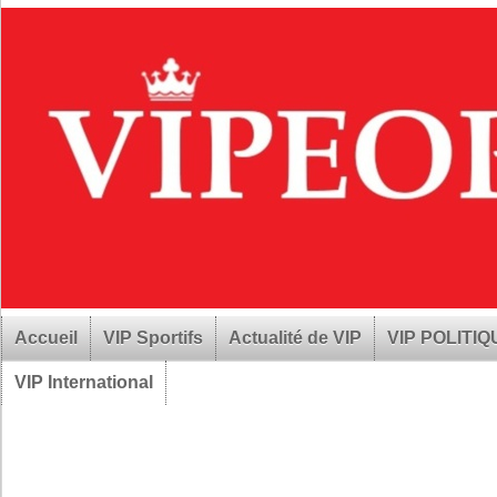
Accueil
VIP Sportifs
Actualité de VIP
VIP POLITI
VIP International