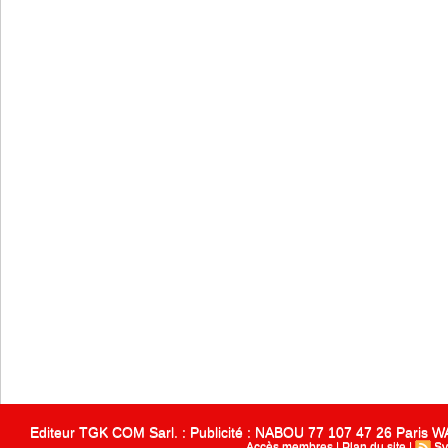
Editeur TGK COM Sarl. : Publicité : NABOU 77 107 47 26 Paris
Accès membres
|
Plan du site
|
Sy