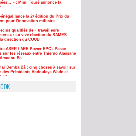
nt pour l'innovation militaire
cins qualifiés de « travailleurs
niers » : La vive réaction du SAMES
 la direction du COUD
aire ASER / AEE Power EPC : Passe
s sur les réseaux entre Thierno Alassane
t Amadou Ba
ar Demba Bâ : cinq choses à savoir sur
e des Présidents Abdoulaye Wade et
Sall
BOOK