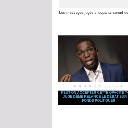
Les messages jugés choquants seront de
Dans la même rubrique :
VENDREDI 7 AOÛT 2026 - 22:45
PEUT-ON ACCEPTER CETTE OPACITÉ ?» 
JUGE DÈME RELANCE LE DÉBAT SUR 
FONDS POLITIQUES