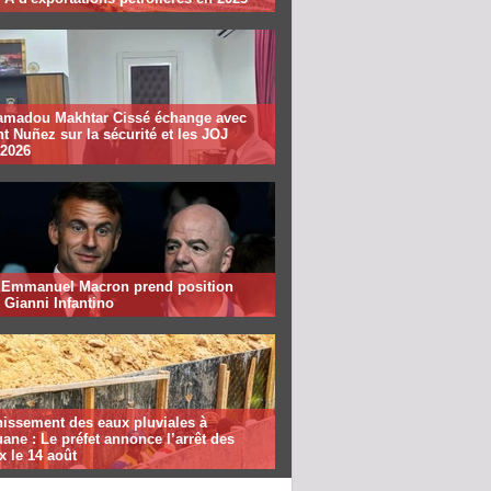
madou Makhtar Cissé échange avec
t Nuñez sur la sécurité et les JOJ
 2026
: Emmanuel Macron prend position
 Gianni Infantino
nissement des eaux pluviales à
ane : Le préfet annonce l’arrêt des
x le 14 août