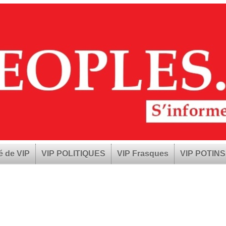
é de VIP
VIP POLITIQUES
VIP Frasques
VIP POTINS