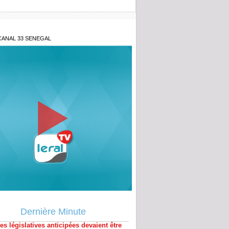
CANAL 33 SENEGAL
-on accepter cette opacité ?» : le Juge
lance le débat sur les fonds politiques
es législatives anticipées devaient être
sées… » : Mimi Touré annonce la
Dernière Minute
r
énégal lance la 2ᵉ édition du Prix du