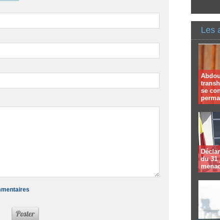
Les 
Abdoul
trans
se co
perma
Déclar
du 31 
menac
ommentaires