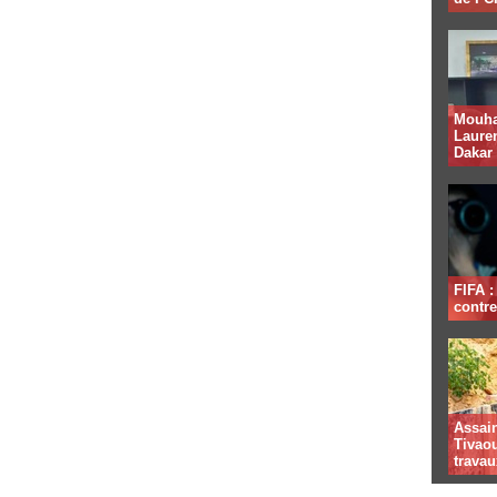
Mouha
Lauren
Dakar
FIFA 
contre
Assai
Tivaou
travau