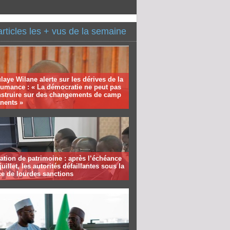
articles les + vus de la semaine
aye Wilane alerte sur les dérives de la
humance : « La démocratie ne peut pas
nstruire sur des changements de camp
nents »
ation de patrimoine : après l’échéance
juillet, les autorités défaillantes sous la
e de lourdes sanctions