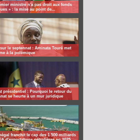
mier ministre n'a pas droit aux fonds
ques » : la mise au point de...
sur le septennat : Aminata Touré met
rme à la polémique
 présidentiel : Pourquoi le retour du
nat se heurte à un mur juridique
égal franchit le cap des 1 500 milliards
A d'exportations pétrolières en 2025