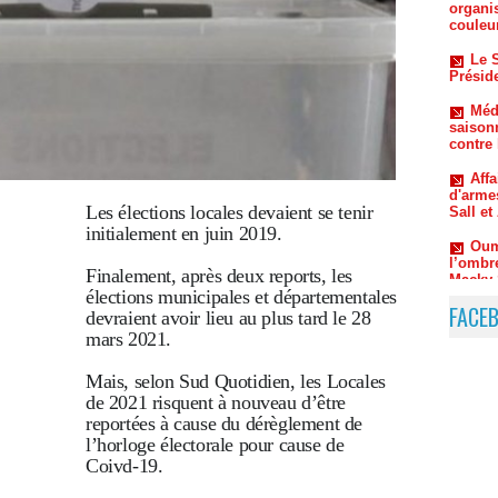
Préside
Méde
saison
contre
Aff
d'arme
Sall e
Oum
l’ombr
Les élections locales devaient se tenir
Macky 
initialement en juin 2019.
Finalement, après deux reports, les
élections municipales et départementales
FACE
devraient avoir lieu au plus tard le 28
mars 2021.
Mais, selon Sud Quotidien, les Locales
de 2021 risquent à nouveau d’être
reportées à cause du dérèglement de
l’horloge électorale pour cause de
Coivd-19.