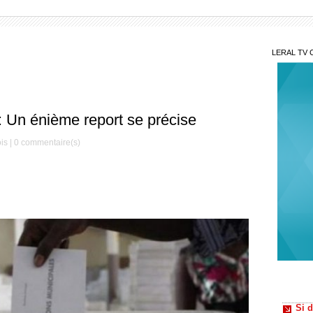
LERAL TV 
: Un énième report se précise
is |
0
commentaire(s)
Peut
Dème re
Si d
organi
couleu
Le S