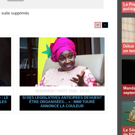
Le Pre
politi
 suite supprimés
<
>
Débat 
un te
Mandat
VENDREDI 7 AOÛT 2026 - 22:42
septen
: LE
SI DES LÉGISLATIVES ANTICIPÉES DEVAIENT
LES
ÊTRE ORGANISÉES… » : MIMI TOURÉ
ANNONCE LA COULEUR
Le Sén
de FCF