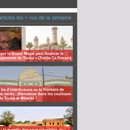
articles les + vus de la semaine
nt le Grand Magal peut financer le
oppement de Touba » (Touba Ca Kanam)
 ha d'interdictions vs la frontière de
es excès : Bienvenue dans les coulisses
de Touba et Mbacké !
: la montée des eaux s’accélère, le