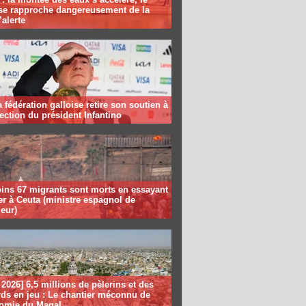
se rapproche dangereusement de la
’alerte
la fédération galloise retire son soutien à
lection du président Infantino
ins 67 migrants sont morts en essayant
er à Ceuta (ministre espagnol de
ieur)
2026] 6,5 millions de pèlerins et des
rds en jeu : Le chantier méconnu de
nomie du Magal