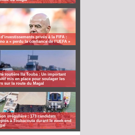
 d’investissements privés à la FIFA :
ino a « perdu la confiance de l’UEFA »
té routière Ila Touba : Un important
itif mis en place pour soulager les
s sur la route du Magal
ion irrégulière : 173 candidats
eptés à Toubacouta durant le week-end
gal