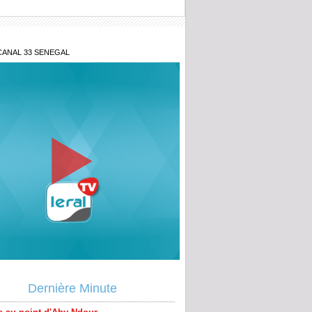
CANAL 33 SENEGAL
e au point d'Aby Ndour
Dernière Minute
s de sa fille et retraite spirituelle après
al : Tout savoir sur le communiqué de
e Mountakha Mbacké