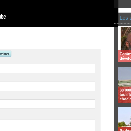
Les 
Comme
dével
30 000
tous l
choc 
Podor 