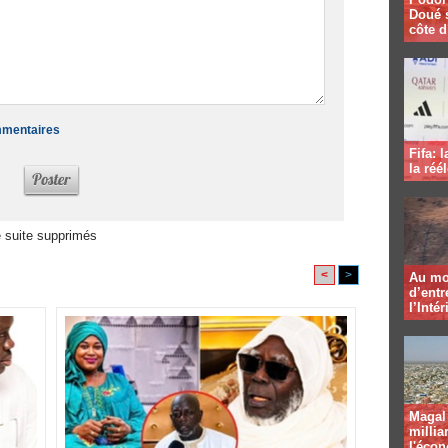
Doué 
côte d
ommentaires
Fifa: 
la réé
 suite supprimés
<
>
Au mo
d’entr
l’Intér
Magal 
millia
l'éco