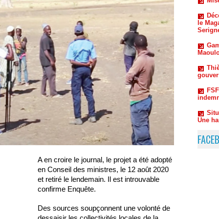
Gam
Maoulo
Thiè
gouvern
FSF
indemn
Sit
Une ha
FACE
A en croire le journal, le projet a été adopté
en Conseil des ministres, le 12 août 2020
et retiré le lendemain. Il est introuvable
confirme Enquête.
Des sources soupçonnent une volonté de
dessaisir les collectivités locales de la