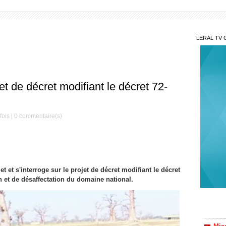
LERAL TV 
et de décret modifiant le décret 72-
fois |
0
commentaire(s)
 et s'interroge sur le projet de décret modifiant le décret
on et de désaffectation du domaine national.
Mis
Décè
le Mag
Serign