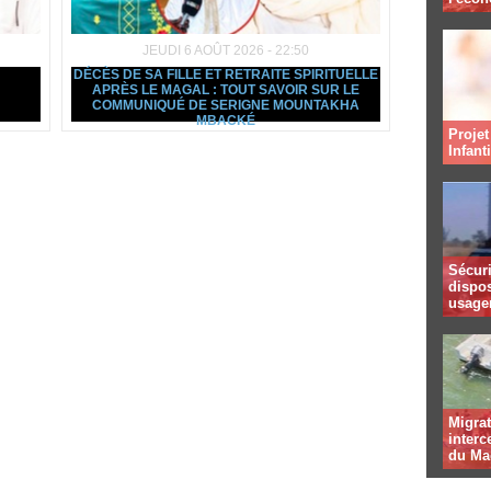
JEUDI 6 AOÛT 2026 - 22:50
DÉCÈS DE SA FILLE ET RETRAITE SPIRITUELLE
APRÈS LE MAGAL : TOUT SAVOIR SUR LE
COMMUNIQUÉ DE SERIGNE MOUNTAKHA
MBACKÉ
Projet
Infant
Sécuri
dispos
usager
Migrat
interc
du Ma