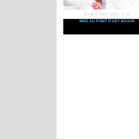
JEUDI 6 AOÛT 2026 - 22:52
MISE AU POINT D'ABY NDOUR