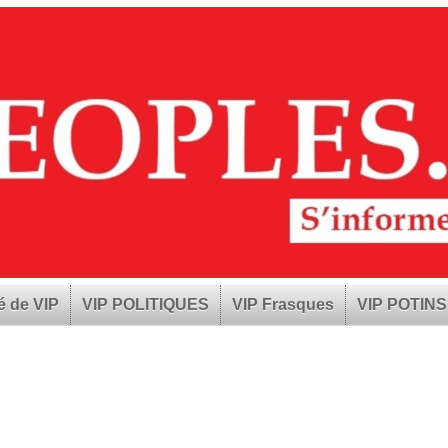
é de VIP
VIP POLITIQUES
VIP Frasques
VIP POTINS