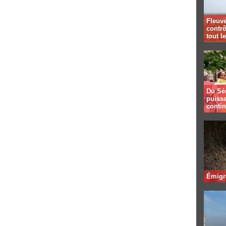
Fleuve
contrô
tout l
Du Sé
puissa
contin
Émigr