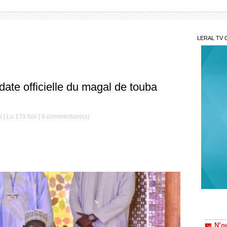
LERAL TV 
date officielle du magal de touba
| Lu 179 fois |
0
commentaire(s)
N’ou
intime
Lim
douani