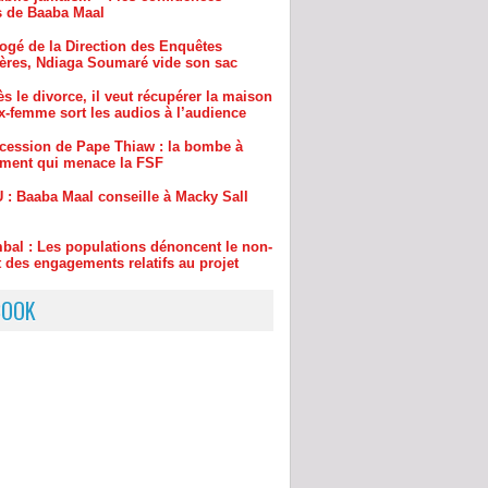
s le divorce, il veut récupérer la maison
x-femme sort les audios à l’audience
cession de Pape Thiaw : la bombe à
ement qui menace la FSF
 : Baaba Maal conseille à Macky Sall
bal : Les populations dénoncent le non-
 des engagements relatifs au projet
tier Dakar - Tivaouane - Saint-Louis
BOOK