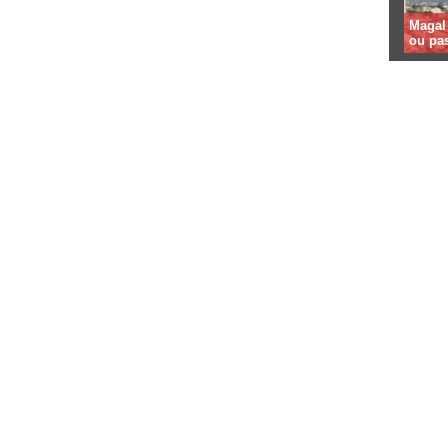
Magal 
ou pa