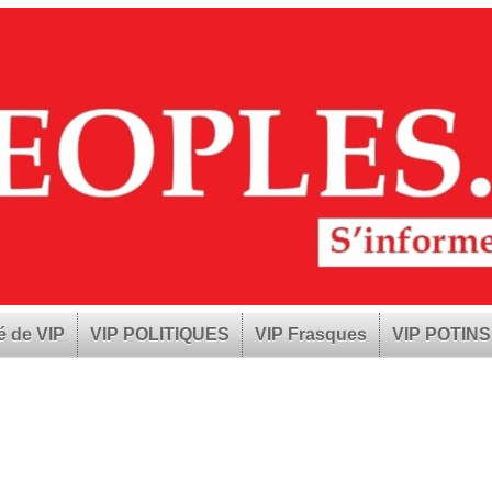
é de VIP
VIP POLITIQUES
VIP Frasques
VIP POTINS