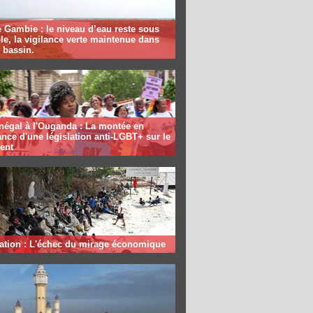
 Gambie : le niveau d’eau reste sous
le, la vigilance verte maintenue dans
e bassin.
négal à l'Ouganda : La montée en
nce d'une législation anti-LGBT+ sur le
ent
ation : L'échec du mirage économique