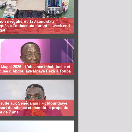
ion irrégulière : 173 candidats
eptés à Toubacouta durant le week-end
gal
Magal 2026 : L'absence inhabituelle et
quée d'Abdoulaye Mbaye Pekh à Touba
sulte aux Sénégalais ! » : Moundiaye
sort du silence et démolit le projet du
t de 7 ans