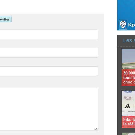
Les 
30 000
tous l
choc 
Fifa: 
la réé