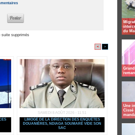
ommentaires
Migrat
interc
du Ma
 suite supprimés
<
>
Grand 
remar
Une in
Cissé 
SAMEDI 8 AOÛT 2026 - 11:51
manda
NCES
LIMOGÉ DE LA DIRECTION DES ENQUÊTES
DOUANIÈRES, NDIAGA SOUMARÉ VIDE SON
SAC