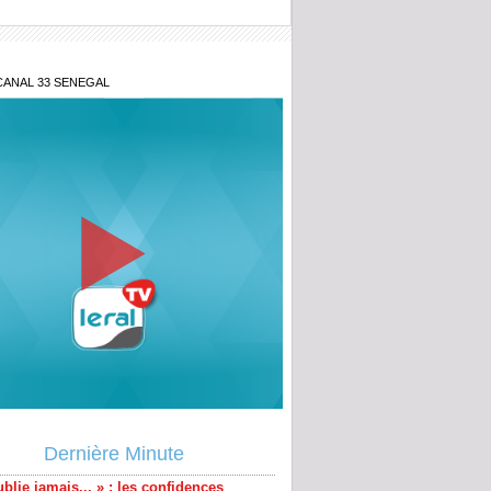
CANAL 33 SENEGAL
blie jamais... » : les confidences
s de Baaba Maal
Dernière Minute
ogé de la Direction des Enquêtes
ères, Ndiaga Soumaré vide son sac