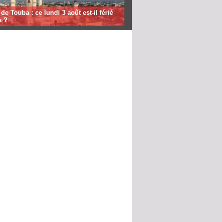
de Touba : ce lundi 3 août est-il férié
s ?