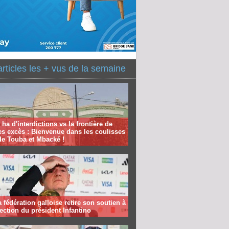
articles les + vus de la semaine
 ha d'interdictions vs la frontière de
es excès : Bienvenue dans les coulisses
de Touba et Mbacké !
la fédération galloise retire son soutien à
lection du président Infantino