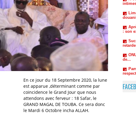
Aprè
: son e
Suc
retard
ONU
de...
Pam
respect
autorou
En ce jour du 18 Septembre 2020, la lune
FACE
est apparue ,déterminant comme par
coïncidence le Grand Jour que nous
attendons avec ferveur : 18 Safar, le
GRAND MAGAL DE TOUBA. Ce sera donc
le Mardi 6 Octobre incha ALLAH.