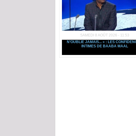
SAMEDI 8 AOÛT 2026 - 11:53
N’OUBLIE JAMAIS... » : LES CONFIDE
INTIMES DE BAABA MAAL