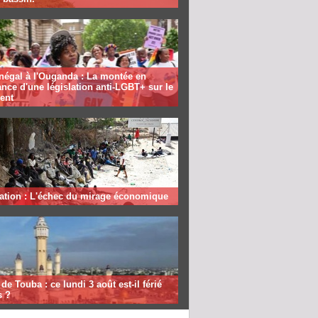
négal à l'Ouganda : La montée en
nce d'une législation anti-LGBT+ sur le
ent
ation : L'échec du mirage économique
de Touba : ce lundi 3 août est-il férié
s ?