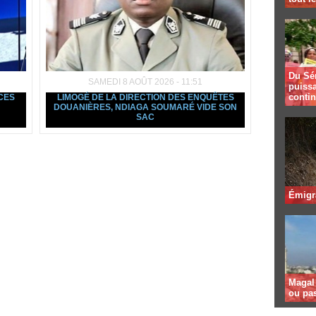
Du Sé
SAMEDI 8 AOÛT 2026 - 11:51
puissa
contin
NCES
LIMOGÉ DE LA DIRECTION DES ENQUÊTES
DOUANIÈRES, NDIAGA SOUMARÉ VIDE SON
SAC
Émigr
Magal 
ou pa