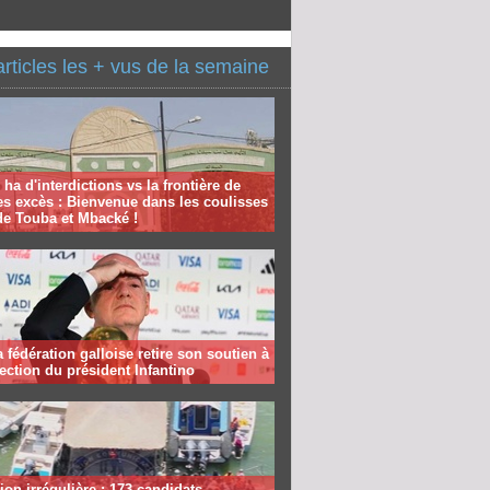
articles les + vus de la semaine
 ha d'interdictions vs la frontière de
es excès : Bienvenue dans les coulisses
de Touba et Mbacké !
la fédération galloise retire son soutien à
lection du président Infantino
ion irrégulière : 173 candidats