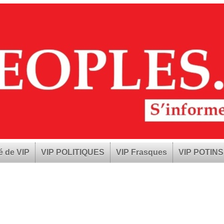
é de VIP
VIP POLITIQUES
VIP Frasques
VIP POTINS