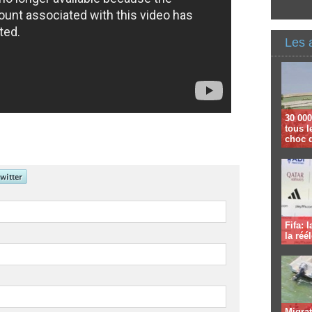
Les 
30 000
tous l
choc 
Fifa: 
la réé
Migrat