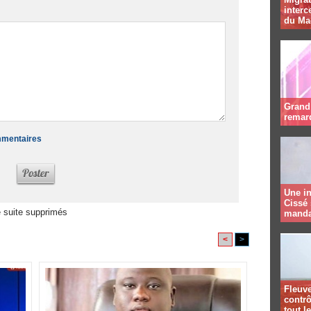
interc
du Ma
Grand 
remar
ommentaires
Une in
Cissé 
 suite supprimés
manda
<
>
Fleuve
contrô
tout l