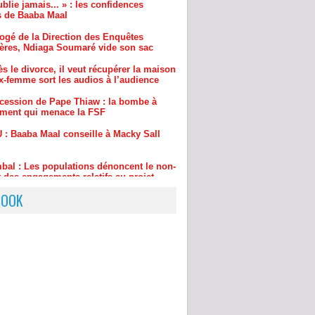
ères, Ndiaga Soumaré vide son sac
s le divorce, il veut récupérer la maison
x-femme sort les audios à l’audience
cession de Pape Thiaw : la bombe à
ement qui menace la FSF
 : Baaba Maal conseille à Macky Sall
bal : Les populations dénoncent le non-
 des engagements relatifs au projet
tier Dakar - Tivaouane - Saint-Louis
BOOK