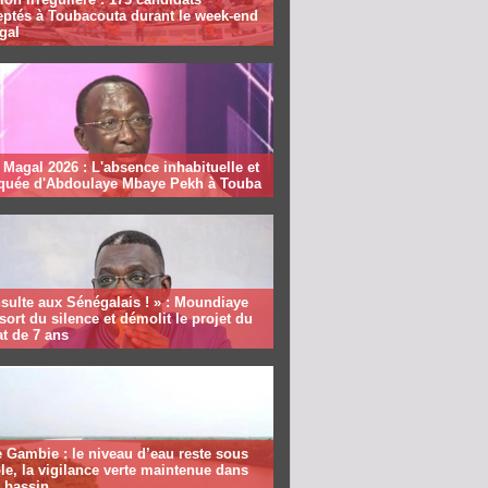
eptés à Toubacouta durant le week-end
gal
Magal 2026 : L'absence inhabituelle et
quée d'Abdoulaye Mbaye Pekh à Touba
sulte aux Sénégalais ! » : Moundiaye
sort du silence et démolit le projet du
t de 7 ans
 Gambie : le niveau d’eau reste sous
le, la vigilance verte maintenue dans
e bassin.