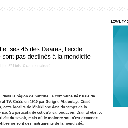
LERAL TV 
 et ses 45 des Daaras, l'école
e sont pas destinés à la mendicité
| Lu 274 fois |
0
commentaire(s)
, dans la région de Kaffrine, la communauté rurale de
eral TV. Créée en 1910 par Serigne Abdoulaye Cissé
, cette localité de Mbirkilane date du temps de la
N’ou
nce. Sa particularité est qu’à sa fondation, Diamal était et
intime
rivée du savoir, mais où le moindre sou n’est demandé
 talibés ne sont des instruments de la mendicité…
Lim