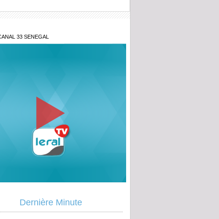
CANAL 33 SENEGAL
blie jamais... » : les confidences
s de Baaba Maal
Dernière Minute
ogé de la Direction des Enquêtes