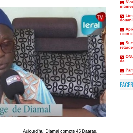
douani
Aprè
: son e
Suc
retard
ONU
de...
Pam
respect
autorou
FACE
Aujourd’hui Diamal compte 45 Daaras,