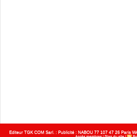
Editeur TGK COM Sarl. : Publicité : NABOU 77 107 47 26 Paris
Accès membres
|
Plan du site
|
Sy