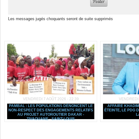
Les messages jugés choquants seront de suite supprimés
Dans la même rubrique :
VENDREDI 7 AOÛT 2026 - 22:39
VENDREDI 7
PAMBAL : LES POPULATIONS DÉNONCENT LE
AFFAIRE KHADIM
NON-RESPECT DES ENGAGEMENTS RELATIFS
ÉTEINTE, LE PDG
AU PROJET AUTOROUTIER DAKAR -
L
TIVAOUANE - SAINT-LOUIS