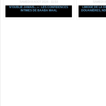
SAMEDI 8 AOÛT 2026 - 11:53
SAMEDI 8
N’OUBLIE JAMAIS... » : LES CONFIDENCES
LIMOGÉ DE LA D
INTIMES DE BAABA MAAL
DOUANIÈRES, ND