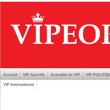
Accueil
VIP Sportifs
Actualité de VIP
VIP POLITI
VIP International