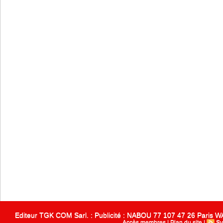
Editeur TGK COM Sarl. : Publicité : NABOU 77 107 47 26 Paris
Accès membres
|
Plan du site
|
Sy