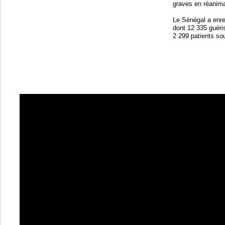
graves en réanima
Le Sénégal a enre
dont 12 335 guéri
2 299 patients so