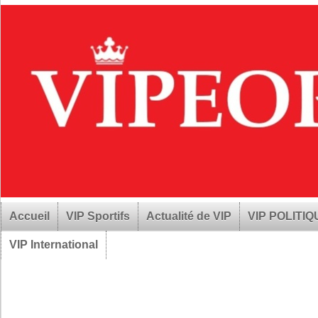
Accueil
VIP Sportifs
Actualité de VIP
VIP POLITI
VIP International