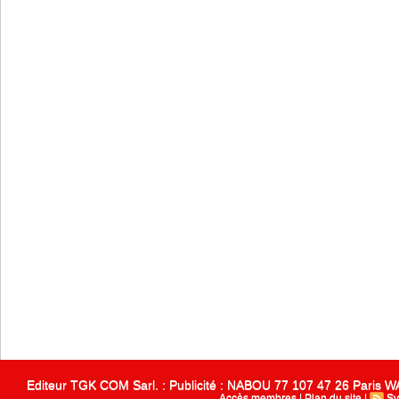
Editeur TGK COM Sarl. : Publicité : NABOU 77 107 47 26 Paris
Accès membres
|
Plan du site
|
Sy