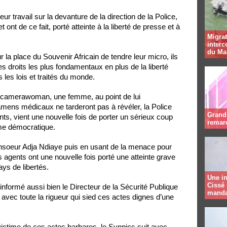
eur travail sur la devanture de la direction de la Police,
 ont de ce fait, porté atteinte à la liberté de presse et à
Migrat
interc
du Ma
r la place du Souvenir Africain de tendre leur micro, ils
 droits les plus fondamentaux en plus de la liberté
s les lois et traités du monde.
 camerawoman, une femme, au point de lui
mens médicaux ne tarderont pas à révéler, la Police
Grand 
ts, vient une nouvelle fois de porter un sérieux coup
remar
ime démocratique.
 consoeur Adja Ndiaye puis en usant de la menace pour
s agents ont une nouvelle fois porté une atteinte grave
ays de libertés.
Une in
Cissé 
 informé aussi bien le Directeur de la Sécurité Publique
manda
e avec toute la rigueur qui sied ces actes dignes d’une
victime de ces actes barbares, le Synpics suit avec