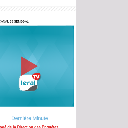
CANAL 33 SENEGAL
blie jamais... » : les confidences
s de Baaba Maal
ogé de la Direction des Enquêtes
ères, Ndiaga Soumaré vide son sac
Dernière Minute
s le divorce, il veut récupérer la maison
x-femme sort les audios à l’audience