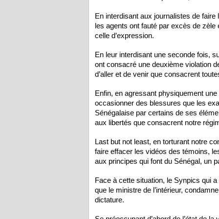
En interdisant aux journalistes de faire l
les agents ont fauté par excès de zèle et
celle d’expression.
En leur interdisant une seconde fois, su
ont consacré une deuxième violation des
d’aller et de venir que consacrent toute
Enfin, en agressant physiquement une
occasionner des blessures que les exa
Sénégalaise par certains de ses élémen
aux libertés que consacrent notre rég
Last but not least, en torturant notre
faire effacer les vidéos des témoins, le
aux principes qui font du Sénégal, un p
Face à cette situation, le Synpics qui a
que le ministre de l’intérieur, condamn
dictature.
Se préoccupant d’abord de l’état de la 