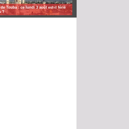
de Touba : ce lundi 3 août est-il férié
s ?