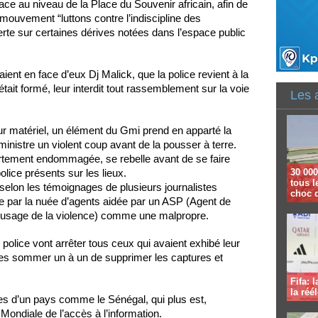
ce au niveau de la Place du Souvenir africain, afin de
u mouvement “luttons contre l’indiscipline des
rte sur certaines dérives notées dans l’espace public
ient en face d’eux Dj Malick, que la police revient à la
tait formé, leur interdit tout rassemblement sur la voie
Les 
eur matériel, un élément du Gmi prend en apparté la
istre un violent coup avant de la pousser à terre.
ortement endommagée, se rebelle avant de se faire
30 000
olice présents sur les lieux.
tous l
 selon les témoignages de plusieurs journalistes
choc 
e par la nuée d’agents aidée par un ASP (Agent de
 d’usage de la violence) comme une malpropre.
 police vont arrêter tous ceux qui avaient exhibé leur
t les sommer un à un de supprimer les captures et
Fifa: 
la réé
ignes d’un pays comme le Sénégal, qui plus est,
ondiale de l’accès à l’information.