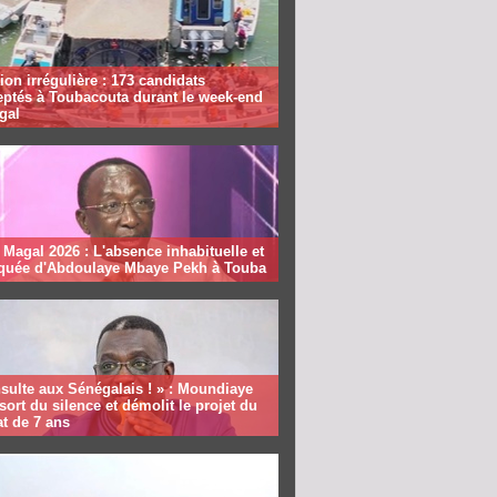
ion irrégulière : 173 candidats
eptés à Toubacouta durant le week-end
gal
Magal 2026 : L'absence inhabituelle et
quée d'Abdoulaye Mbaye Pekh à Touba
sulte aux Sénégalais ! » : Moundiaye
sort du silence et démolit le projet du
t de 7 ans