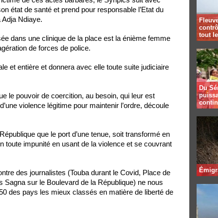
son état de santé et prend pour responsable l’Etat du
à Adja Ndiaye.
Fleuve
contrô
tout l
sée dans une clinique de la place est la énième femme
gération de forces de police.
le et entière et donnera avec elle toute suite judiciaire
Du Sé
puissa
e le pouvoir de coercition, au besoin, qui leur est
contin
d’une violence légitime pour maintenir l’ordre, découle
 République que le port d’une tenue, soit transformé en
n toute impunité en usant de la violence et se couvrant
Émigr
ntre des journalistes (Touba durant le Covid, Place de
 Sagna sur le Boulevard de la République) ne nous
p 50 des pays les mieux classés en matière de liberté de