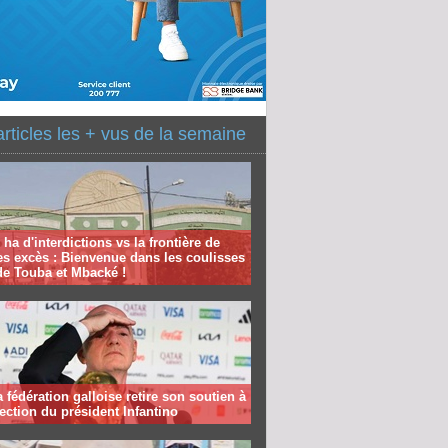
articles les + vus de la semaine
 ha d'interdictions vs la frontière de
es excès : Bienvenue dans les coulisses
de Touba et Mbacké !
la fédération galloise retire son soutien à
lection du président Infantino