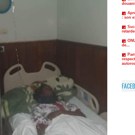
Suc
retard
ONU
de...
Pam
respect
autorou
FACE