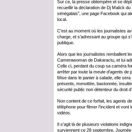
Sur ce, la presse obtempère et se dépla
recueillir la déclaration de Dj Malick d
sénégalais”, une page Facebook qui ale
local.
C’est au moment où les journalistes ava
charge, et s’adressant au groupe qui s’é
publique.
Alors que les journalistes remballent l
Camerawoman de Dakaractu, et lui admin
Celle ci, perdant du coup sa caméra f
arrêter par toute la meute d’agents de p
Mise dans le panier à salade, elle sera
présents, menottée, bastonnée, insulté
sécurité public non détenteur du droit
Non content de ce forfait, les agents de
téléphone pour filmer l’incident et von
vidéos.
Il s’agit là de plusieurs violations ind
surviennent ce 28 septembre, Journée M