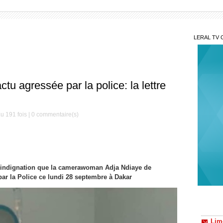
LERAL TV 
 agressée par la police: la lettre
u 191 fois |
0
commentaire(s)
t indignation que la camerawoman Adja Ndiaye de
N’ou
intime
ar la Police ce lundi 28 septembre à Dakar
Lim
douani
Aprè
: son e