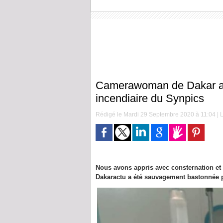
Camerawoman de Dakar actu
incendiaire du Synpics
Rédigé le Mardi 29 Septembre 2020 à 11:04 | L
Nous avons appris avec consternation e
Dakaractu a été sauvagement bastonnée p