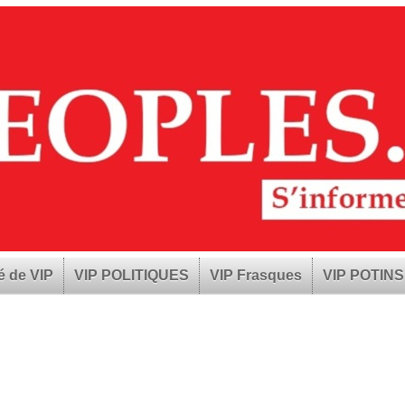
é de VIP
VIP POLITIQUES
VIP Frasques
VIP POTINS