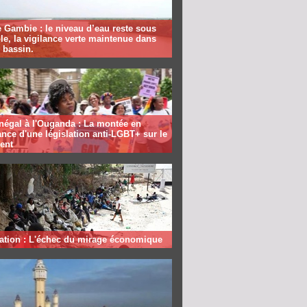
 Gambie : le niveau d’eau reste sous
le, la vigilance verte maintenue dans
e bassin.
négal à l'Ouganda : La montée en
nce d'une législation anti-LGBT+ sur le
ent
ation : L'échec du mirage économique