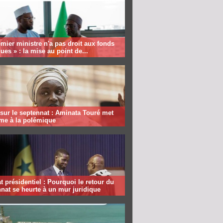
mier ministre n'a pas droit aux fonds
ques » : la mise au point de...
sur le septennat : Aminata Touré met
rme à la polémique
 présidentiel : Pourquoi le retour du
nat se heurte à un mur juridique