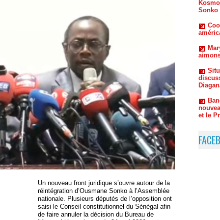
Coo
améric
Mar
aimons
Sit
discus
Diagan
Ban
nouvea
et le P
Zigu
répond
FACE
Un nouveau front juridique s’ouvre autour de la
réintégration d’Ousmane Sonko à l’Assemblée
nationale. Plusieurs députés de l’opposition ont
saisi le Conseil constitutionnel du Sénégal afin
de faire annuler la décision du Bureau de