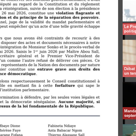
Le Pre
politi
Débat 
un te
Mandat
septen