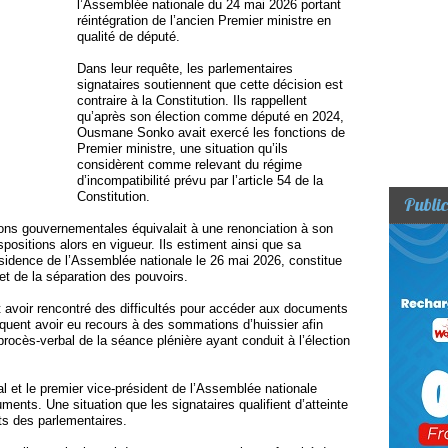
l’Assemblée nationale du 24 mai 2026 portant
réintégration de l’ancien Premier ministre en
qualité de député.
Dans leur requête, les parlementaires
signataires soutiennent que cette décision est
contraire à la Constitution. Ils rappellent
qu’après son élection comme député en 2024,
Ousmane Sonko avait exercé les fonctions de
Premier ministre, une situation qu’ils
considèrent comme relevant du régime
d’incompatibilité prévu par l’article 54 de la
Constitution.
Public
ions gouvernementales équivalait à une renonciation à son
sitions alors en vigueur. Ils estiment ainsi que sa
résidence de l’Assemblée nationale le 26 mai 2026, constitue
 et de la séparation des pouvoirs.
 avoir rencontré des difficultés pour accéder aux documents
ndiquent avoir eu recours à des sommations d’huissier afin
e procès-verbal de la séance plénière ayant conduit à l’élection
l et le premier vice-président de l’Assemblée nationale
ments. Une situation que les signataires qualifient d’atteinte
its des parlementaires.