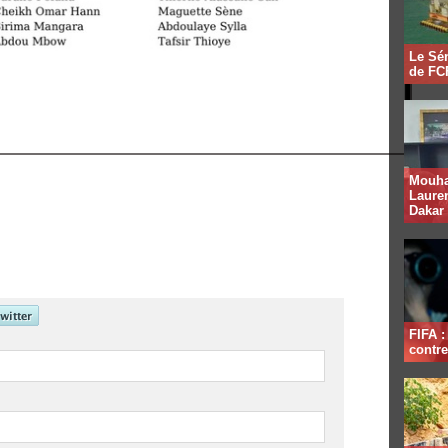
Le Sén
de FCF
Mouha
Lauren
Dakar
FIFA 
contre