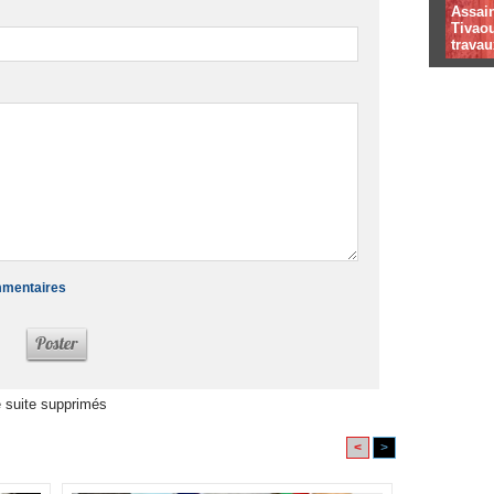
Assai
Tivaou
travau
ommentaires
 suite supprimés
<
>