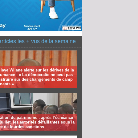
articles les + vus de la semaine
aye Wilane alerte sur les dérives de la
humance : « La démocratie ne peut pas
nstruire sur des changements de camp
nents »
ation de patrimoine : après l’échéance
juillet, les autorités défaillantes sous la
e de lourdes sanctions