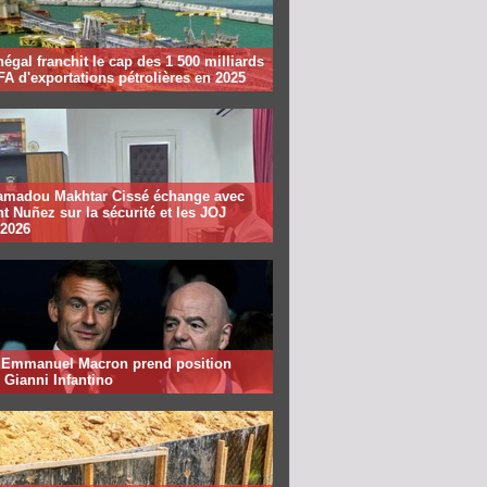
égal franchit le cap des 1 500 milliards
A d'exportations pétrolières en 2025
madou Makhtar Cissé échange avec
t Nuñez sur la sécurité et les JOJ
 2026
: Emmanuel Macron prend position
 Gianni Infantino