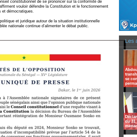
eil constitutionnel de se prononcer sur la conformité de
affirment vouloir défendre la Constitution et le fonctionnement
es et démocratiques.
itique et juridique autour de la situation institutionnelle
ée nationale continue d’alimenter le débat public.
Les 
Abdoul
trans
se co
perma
Déclar
du 31 
menac