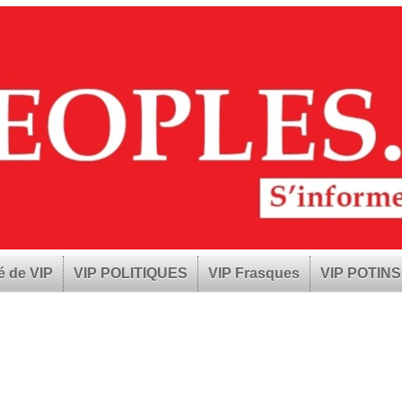
é de VIP
VIP POLITIQUES
VIP Frasques
VIP POTINS