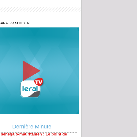
CANAL 33 SENEGAL
 sénégalo-mauritanien : Le point de
 sur un projet qui tenait à cœur à
Dernière Minute