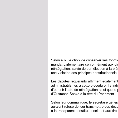
Selon eux, le choix de conserver ses fonct
mandat parlementaire conformément aux dispo
réintégration, suivie de son élection à la p
une violation des principes constitutionnels
Les députés requérants affirment également
administratifs liés à cette procédure. Ils i
d’obtenir l’acte de réintégration ainsi que l
d’Ousmane Sonko à la tête du Parlement.
Selon leur communiqué, le secrétaire généra
auraient refusé de leur transmettre ces docu
à la transparence institutionnelle et aux dro