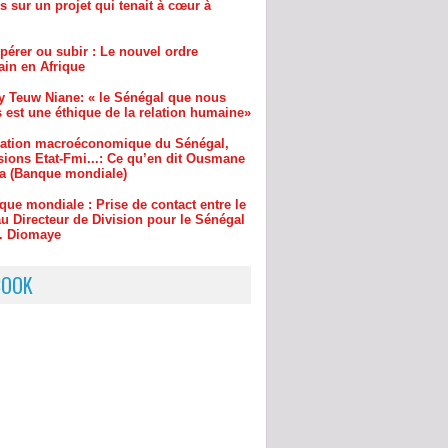
pérer ou subir : Le nouvel ordre
ain en Afrique
y Teuw Niane: « le Sénégal que nous
 est une éthique de la relation humaine»
uation macroéconomique du Sénégal,
sions Etat-Fmi...: Ce qu’en dit Ousmane
a (Banque mondiale)
que mondiale : Prise de contact entre le
u Directeur de Division pour le Sénégal
r. Diomaye
inchor : le maire Djibril Sonko ira
re au procureur s’il ne…
BOOK