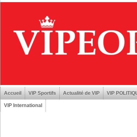
Accueil
VIP Sportifs
Actualité de VIP
VIP POLITI
VIP International