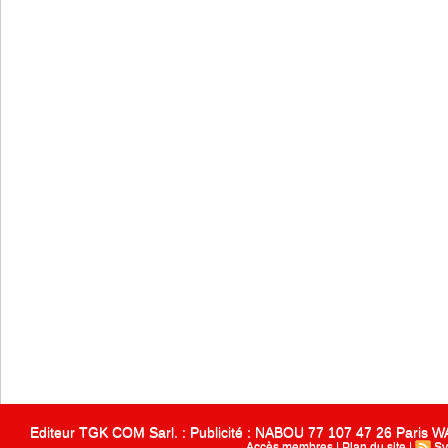
Editeur TGK COM Sarl. : Publicité : NABOU 77 107 47 26 Paris
Accès membres
|
Plan du site
|
Sy