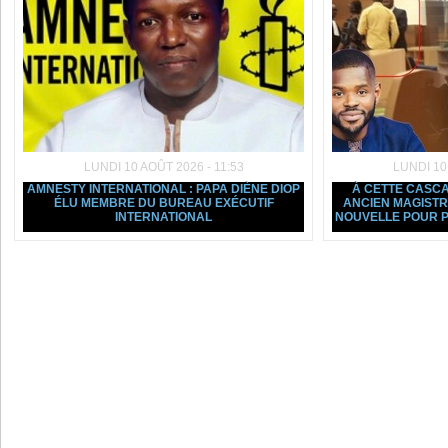
LUNDI 10 AOÛT 2026 - 11:53
LUNDI 10
AMNESTY INTERNATIONAL : PAPA DIÈNE DIOP
À CETTE CASCAD
ÉLU MEMBRE DU BUREAU EXÉCUTIF
ANCIEN MAGIST
INTERNATIONAL
NOUVELLE POUR P