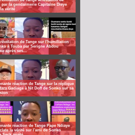
 par la gendarmerie Capitaine Dieye
la vérité
révélation de Tange sur l'humiliation
nko à Touba par Serigne Abdou
me après ses...
nante réaction de Tange sur la réplique
ara Gadiaga à Nit Doff de Sonko sur sa
sion
enante réaction de Tange Pape Ndiaye
clate la vérité sur l'ami de Sonko
 Seck arrété