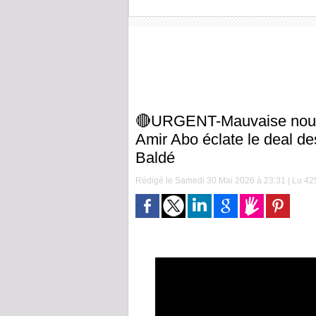
🔴URGENT-Mauvaise nouve
Amir Abo éclate le deal de
Baldé
Rédigé le Samedi 30 Mai 2026 à 23:31 | Lu 425