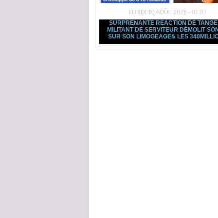
LUNDI 10 AOÛT 2026 - 01:07
SURPRENANTE RÉACTION DE TANGE
MILITANT DE SERVITEUR DÉMOLIT SO
SUR SON LIMOGEAGE& LES 340MILLI