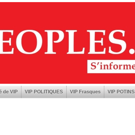
é de VIP
VIP POLITIQUES
VIP Frasques
VIP POTINS