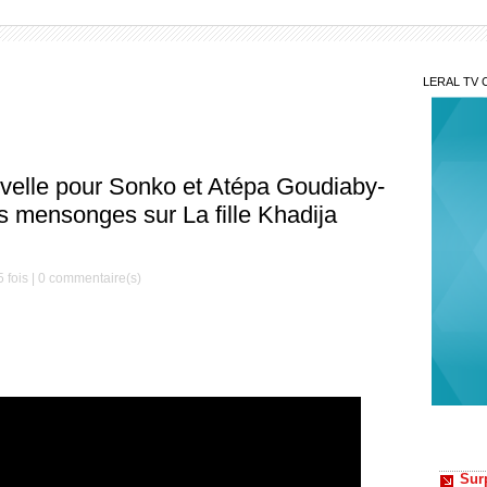
LERAL TV 
lle pour Sonko et Atépa Goudiaby-
s mensonges sur La fille Khadija
 fois |
0
commentaire(s)
Surp
Servit
les 340
Gra