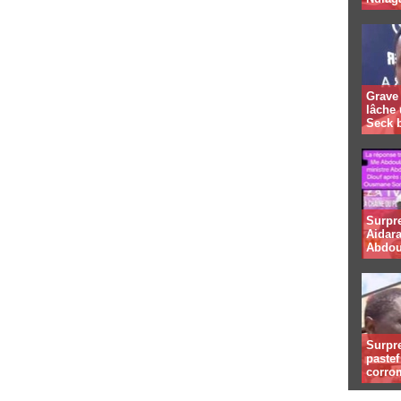
Grave 
lâche
Seck 
Surpr
Aidara
Abdou
Surpre
paste
corro