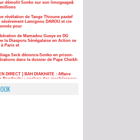
e sévérement Lamignou DAROU et cie
onnés pour
ibération de Mamadou Gueye ex DG
e la Diaspora Sénégalaise en Action se
à Paris et
diaga Seck dénonce-Sonko en prison-
bérations dans la dossier de Pape Cheikh
 EN DIRECT ] BAH DIAKHATE : Affaire
 Bandiacky : analyse des incohérences
a déposition
élation explosive de Tange Ndiaga Seck
e la liste de ses Yoss Ouzin chroniqueur
sur
BOOK