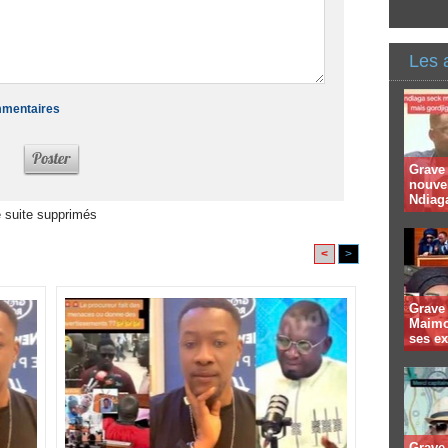
Les 
ommentaires
Grave 
nouve
Ndiaga
 suite supprimés
<
>
Grave 
Maimo
ses e
Grave 