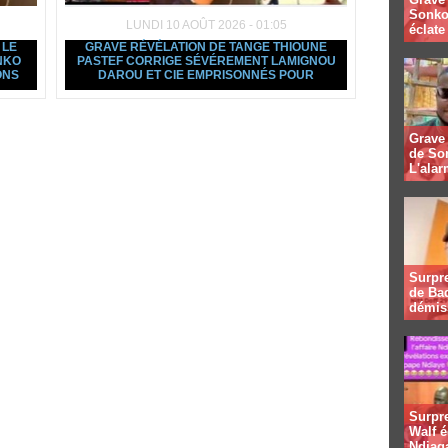
Sonko
LUNDI 10 AOÛT 2026 - 01:05
éclate 
 LE
GRAVE RÉVÉLATION DE TANGE THIOUNE
NKO
PASTEF CORRIGE SÉVÉREMENT LAMIGNOU
ONS
DAROU ET CIE EMPRISONNÉS POUR
Grave 
de So
L'alar
Surpre
de Bad
démis
Surpr
Walf é
Ndiaga