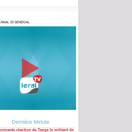
CANAL 33 SENEGAL
renante réaction de Tange le militant de
eur démolit Sonko sur son limogeage&
Dernière Minute
millions
ve révélation de Tange Thioune pastef