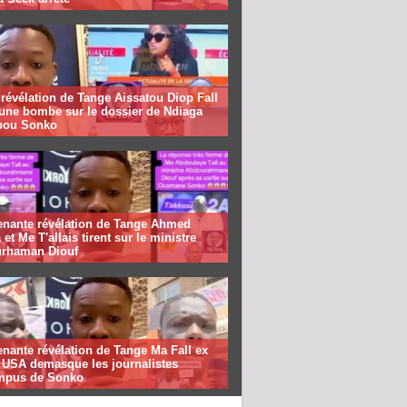
révélation de Tange Aissatou Diop Fall
 une bombe sur le dossier de Ndiaga
bou Sonko
enante révélation de Tange Ahmed
 et Me T'allais tirent sur le ministre
rhaman Diouf
nante révélation de Tange Ma Fall ex
f USA demasque les journalistes
mpus de Sonko