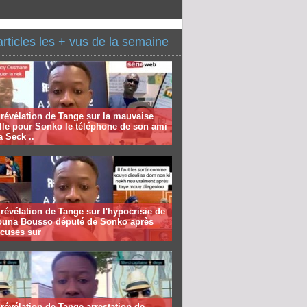
articles les + vus de la semaine
révélation de Tange sur la mauvaise
lle pour Sonko le téléphone de son ami
 Seck ..
révélation de Tange sur l'hypocrisie de
una Bousso député de Sonko après
xcuses sur
révélation de Tange arrestation de