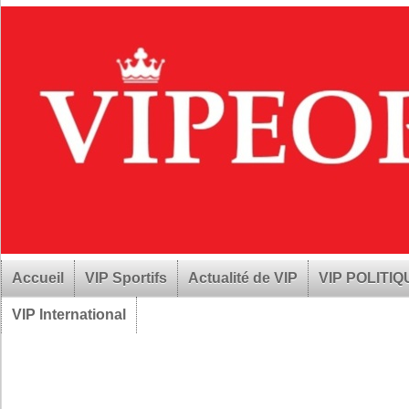
Accueil
VIP Sportifs
Actualité de VIP
VIP POLITI
VIP International