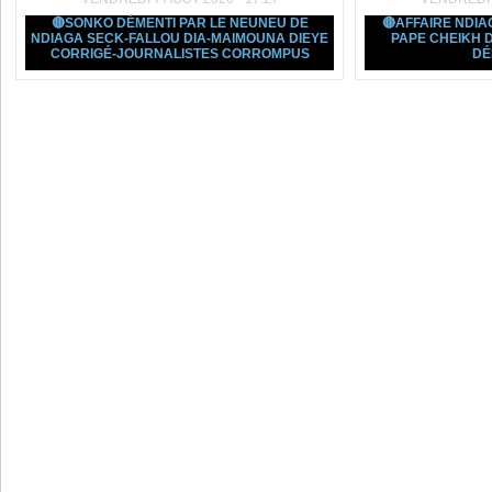
🔴SONKO DÉMENTI PAR LE NEUNEU DE
🔴AFFAIRE NDI
NDIAGA SECK-FALLOU DIA-MAIMOUNA DIEYE
PAPE CHEIKH 
CORRIGÉ-JOURNALISTES CORROMPUS
DÉ