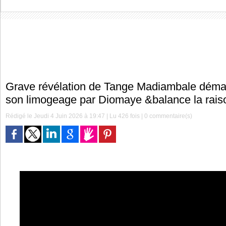
Grave révélation de Tange Madiambale dém
son limogeage par Diomaye &balance la rais
Rédigé le Jeudi 4 Juin 2026 à 19:47 | Lu 426 fois |
0
commentaire(s)