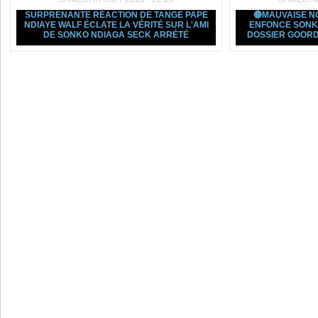
SURPRENANTE RÉACTION DE TANGE PAPE
🔴MAUVAISE N
NDIAYE WALF ÉCLATE LA VÉRITÉ SUR L'AMI
ENFONCE SONK
DE SONKO NDIAGA SECK ARRÉTÉ
DOSSIER GOORD