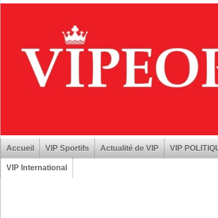
Accueil
VIP Sportifs
Actualité de VIP
VIP POLITI
VIP International