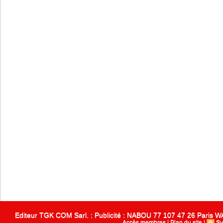
Editeur TGK COM Sarl. : Publicité : NABOU 77 107 47 26 Paris
Accès membres
|
Plan du site
|
Sy