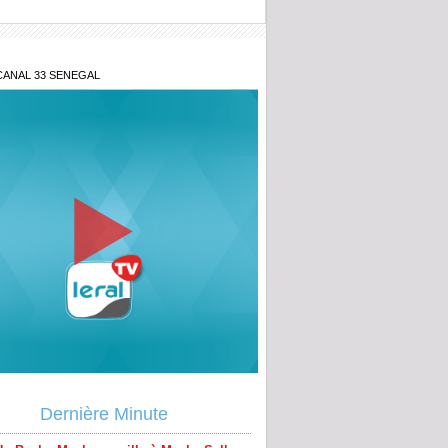
CANAL 33 SENEGAL
blie jamais... » : les confidences
s de Baaba Maal
ogé de la Direction des Enquêtes
ères, Ndiaga Soumaré vide son sac
s le divorce, il veut récupérer la maison
x-femme sort les audios à l’audience
cession de Pape Thiaw : la bombe à
ement qui menace la FSF
 : Baaba Maal conseille à Macky Sall
Dernière Minute
bal : Les populations dénoncent le non-