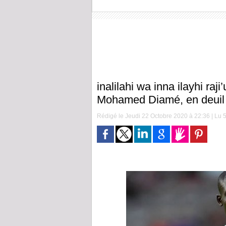
inalilahi wa inna ilayhi raj
Mohamed Diamé, en deuil
Rédigé le Jeudi 22 Octobre 2020 à 22:36 | Lu 5