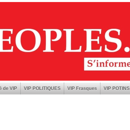
é de VIP
VIP POLITIQUES
VIP Frasques
VIP POTINS