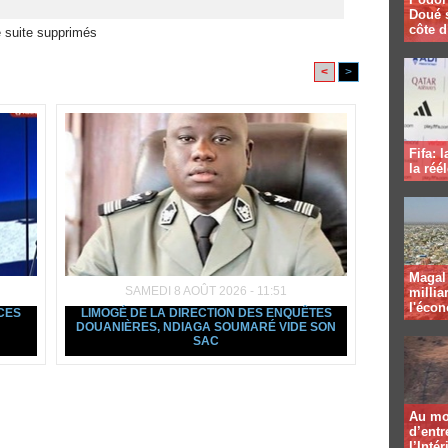
Doué 
côte d
 suite supprimés
<
>
Fifa: 
la réé
Magal 
SAMEDI 8 AOÛT 2026 - 11:51
millia
l'éco
NCES
LIMOGÉ DE LA DIRECTION DES ENQUÊTES
DOUANIÈRES, NDIAGA SOUMARÉ VIDE SON
SAC
Au mo
d’entr
l’Intér