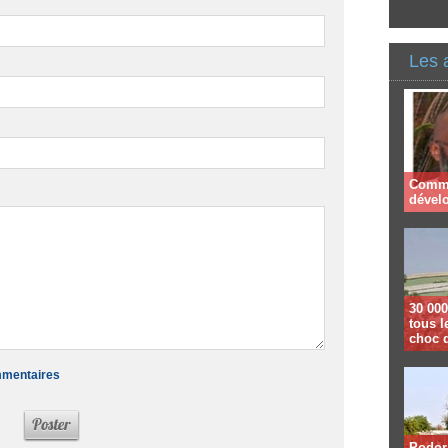
Les 
Comme
dével
30 000
tous l
choc 
ommentaires
Podor 