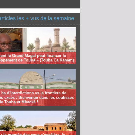
articles les + vus de la semaine
nt le Grand Magal peut financer le
oppement de Touba » (Touba Ca Kanam)
 ha d'interdictions vs la frontière de
es excès : Bienvenue dans les coulisses
de Touba et Mbacké !
: la montée des eaux s’accélère, le