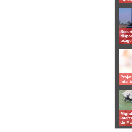
Sécuri
dispos
usager
Projet
Infant
Migrat
interc
du Ma