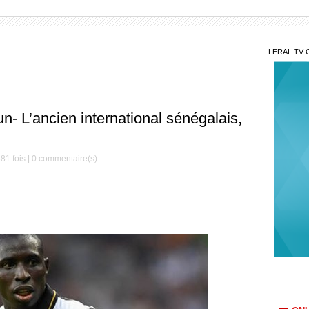
LERAL TV 
i’un- L’ancien international sénégalais,
N’ou
intime
81 fois |
0
commentaire(s)
Lim
douani
Aprè
: son e
Suc
retard
ONU
de...
Pam