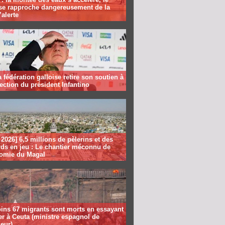
se rapproche dangereusement de la
’alerte
la fédération galloise retire son soutien à
lection du président Infantino
2026] 6,5 millions de pèlerins et des
rds en jeu : Le chantier méconnu de
nomie du Magal
ins 67 migrants sont morts en essayant
er à Ceuta (ministre espagnol de
ieur)