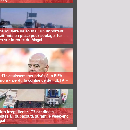
té routière Ila Touba : Un important
itif mis en place pour soulager les
s sur la route du Magal
 d’investissements privés à la FIFA :
ino a « perdu la confiance de l’UEFA »
ion irrégulière : 173 candidats
eptés à Toubacouta durant le week-end
gal