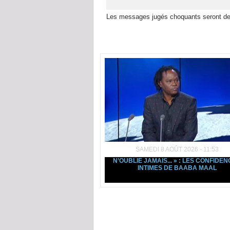
Les messages jugés choquants seront de
Dans la même rubrique :
SAMEDI 8 AOÛT 2026 - 11:53
N’OUBLIE JAMAIS... » : LES CONFIDE
INTIMES DE BAABA MAAL