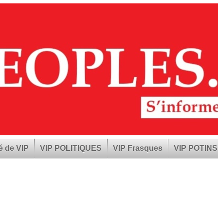
é de VIP
VIP POLITIQUES
VIP Frasques
VIP POTINS