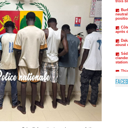
neutral
positio
Côte
après d
Dak
abusé 
Séd
clandes
station
Thi
et dépo
femme 
FACE