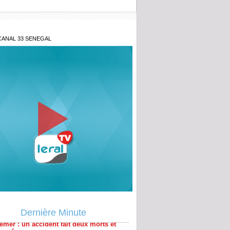
CANAL 33 SENEGAL
émer : un accident fait deux morts et
lessés
Dernière Minute
ina Faso : plus de 400 terroristes