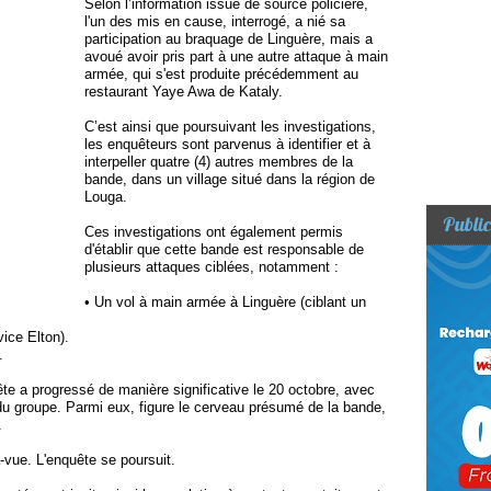
Selon l’information issue de source policière,
l'un des mis en cause, interrogé, a nié sa
participation au braquage de Linguère, mais a
avoué avoir pris part à une autre attaque à main
armée, qui s'est produite précédemment au
restaurant Yaye Awa de Kataly.
C’est ainsi que poursuivant les investigations,
les enquêteurs sont parvenus à identifier et à
interpeller quatre (4) autres membres de la
bande, dans un village situé dans la région de
Louga.
Public
Ces investigations ont également permis
d'établir que cette bande est responsable de
plusieurs attaques ciblées, notamment :
• Un vol à main armée à Linguère (ciblant un
vice Elton).
.
ête a progressé de manière significative le 20 octobre, avec
 du groupe. Parmi eux, figure le cerveau présumé de la bande,
.
-vue. L'enquête se poursuit.