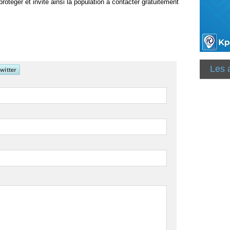
rotéger et invite ainsi la population à contacter gratuitement
.
Les 