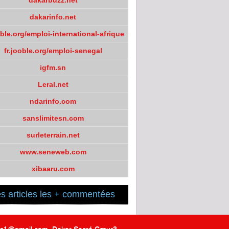
dakarbuzz.net
dakarinfo.net
oble.org/emploi-international-afrique
fr.jooble.org/emploi-senegal
igfm.sn
Leral.net
ndarinfo.com
sanslimitesn.com
surleterrain.net
www.seneweb.com
xibaaru.com
s articles les + commentées