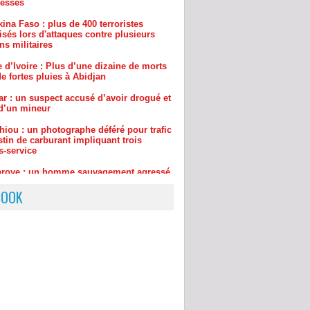
isés lors d'attaques contre plusieurs
ns militaires
 d’Ivoire : Plus d’une dizaine de morts
e fortes pluies à Abidjan
ar : un suspect accusé d’avoir drogué et
d’un mineur
hiou : un photographe déféré pour trafic
tin de carburant impliquant trois
s-service
aroye : un homme sauvagement agressé
uillé, le gang était dirigée par… une
de 75 ans
BOOK