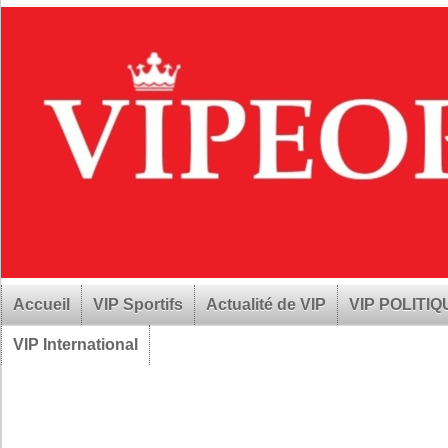
Accueil
VIP Sportifs
Actualité de VIP
VIP POLITI
VIP International