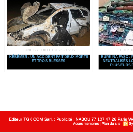
LUNDI 27 JUILLET 2026 - 15:36
JEUDI 2 J
KÉBÉMER : UN ACCIDENT FAIT DEUX MORTS
BURKINA FASO : 
ET TROIS BLESSÉS
NEUTRALISÉS L
PLUSIEURS P
Editeur TGK COM Sarl. : Publicité : NABOU 77 107 47 26 Paris
Accès membres
|
Plan du site
|
Sy