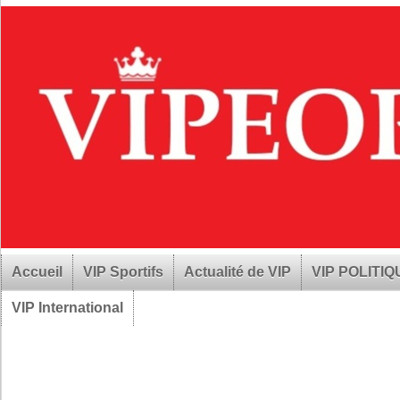
Accueil
VIP Sportifs
Actualité de VIP
VIP POLITI
VIP International