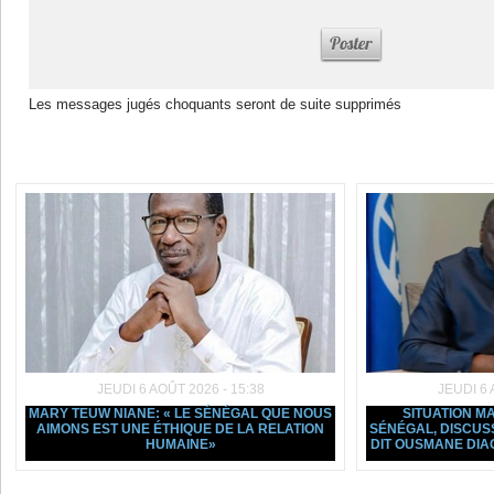
Les messages jugés choquants seront de suite supprimés
Dans la même rubrique :
JEUDI 6 AOÛT 2026 - 15:38
JEUDI 6 
MARY TEUW NIANE: « LE SÉNÉGAL QUE NOUS
SITUATION 
AIMONS EST UNE ÉTHIQUE DE LA RELATION
SÉNÉGAL, DISCUSSI
HUMAINE»
DIT OUSMANE DIA