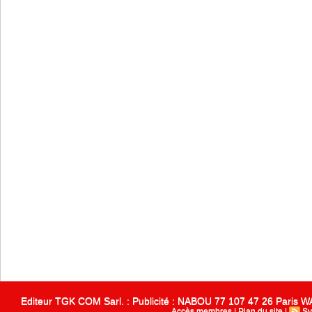
Editeur TGK COM Sarl. : Publicité : NABOU 77 107 47 26 Paris
Accès membres
|
Plan du site
|
Sy