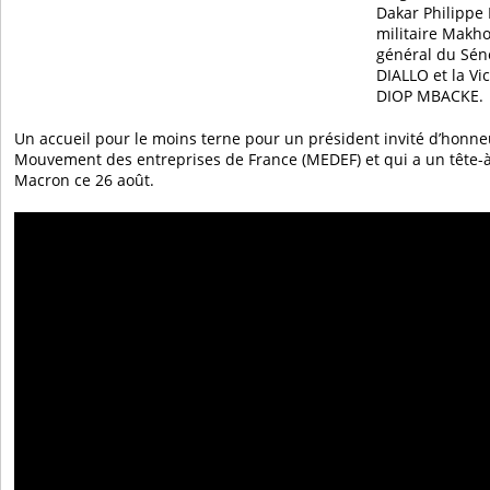
Dakar Philippe L
militaire Makho
général du Sén
DIALLO et la V
DIOP MBACKE.
Un accueil pour le moins terne pour un président invité d’honneu
Mouvement des entreprises de France (MEDEF) et qui a un tête-à
Macron ce 26 août.