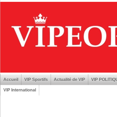
Accueil
VIP Sportifs
Actualité de VIP
VIP POLITI
VIP International