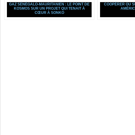
GAZ SÉNÉGALO-MAURITANIEN : LE POINT DE
COOPÉRER OU SU
KOSMOS SUR UN PROJET QUI TENAIT À
AMÉRIC
CŒUR À SONKO