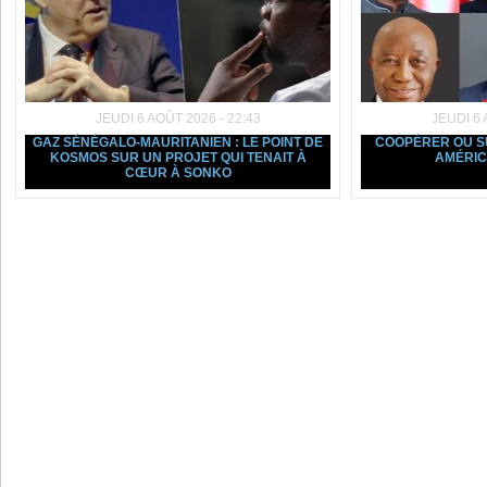
JEUDI 6 AOÛT 2026 - 22:43
JEUDI 6 
GAZ SÉNÉGALO-MAURITANIEN : LE POINT DE
COOPÉRER OU SU
KOSMOS SUR UN PROJET QUI TENAIT À
AMÉRIC
CŒUR À SONKO