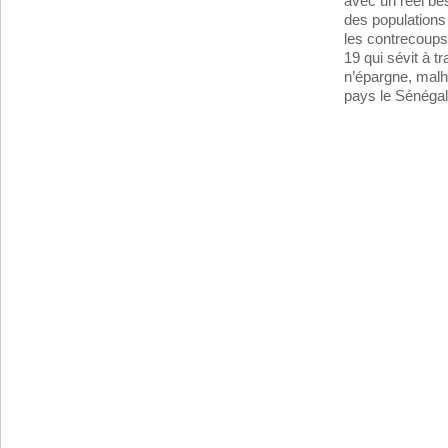
avec un réel b
des population
les contrecoups
19 qui sévit à t
n’épargne, mal
pays le Sénégal