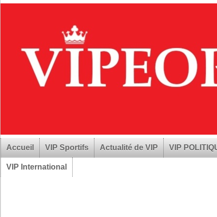
Accueil
VIP Sportifs
Actualité de VIP
VIP POLITI
VIP International