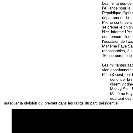
Les militantes de
l’Alliance pour la
République (Apr) 
département de
Pikine continuent
se crêper le chign
Hier, informe L'A
sont encore illust
l’occasion de l’a
Marième Faye Sal
responsables, à s
16 que compte le
Les militantes z
vice-coordonnatr
PikineOuest, ont t
dénoncer la m
disent victim
Macky Sall. El
Marième Faye 
écartent des
masquer la division qui prévaut dans les rangs du parti présidentiel.