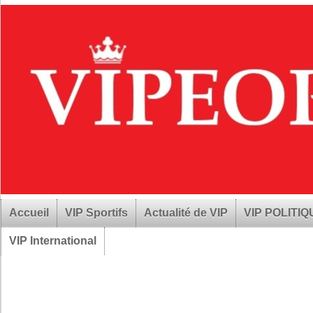
Accueil
VIP Sportifs
Actualité de VIP
VIP POLITI
VIP International