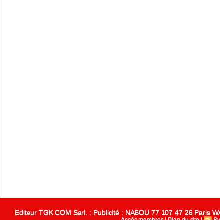
Editeur TGK COM Sarl. : Publicité : NABOU 77 107 47 26 Paris
Accès membres
|
Plan du site
|
Sy