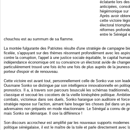
éclatante lors des
anticipées, conso
hégémonique sur l
Après avoir obten
cette victoire lég
électoral triompha
réformes profonde
entre le Sénégal e
chouchou est au summum de sa flamme.
La montée fulgurante des Patriotes résulte d'une stratégie de campagne b
ficelée, s'appuyant sur des thèmes résonnant profondément avec les aspira
contre la corruption, l'appel à une justice sociale équitable, le capital hum
indépendance économique ont su convaincre un électorat avide de change
particulièrement trouvé une fois écho une fois de plus auprès de la jeuness
porteur d'espoir et de renouveau.
Cette victoire est avant tout, personnellement celle de Sonko vue son leade
Ousmane Sonko se distingue par son intelligence innovationnelle en politiq
pronostics. Il a, à travers son parcours bousculé les schémas traditionnels,
classique et secoué les cocotiers de la vieille kinésphère politique. Ambiti
combats, victorieux dans ses duels, Sonko harangue son auditoire et force
stratégie repose sur l'action, aimant faire bouger les choses (tel dans un j
adversaires non préparés en mode réactionnaire. Le Sénégal a connu de gr
mais Sonko se démarque. Il ose la différence !
Son discours accrocheur est amplifié par les nouveaux supports moderne
politique sénégalaise, il est le maître de la toile et parle directement avec 