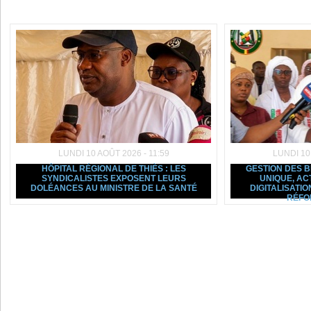
Dans la même rubrique :
LUNDI 10 AOÛT 2026 - 11:59
LUNDI 10
HÔPITAL RÉGIONAL DE THIÈS : LES
GESTION DES B
SYNDICALISTES EXPOSENT LEURS
UNIQUE, AC
DOLÉANCES AU MINISTRE DE LA SANTÉ
DIGITALISATIO
RÉFO