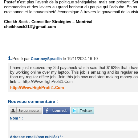
Pastef n’est plus l’avenir de la politique sénégalaise, mais son présent. 
commandes et des leviers au grand bonheur du peuple qui l’adoube. En rou
croissance et la souveraineté économique à travers le gouvernail de la visi
Cheikh Seck - Conseiller Stratégies – Montréal
cheikhseck313@gmail.com
1.
Posté par
le 19/11/2024 16:10
CourtneySpradlin
I have just received my 3rd paycheck which said that $16285 that i ha
by working online over my laptop. This job is amazing and its regular e
than my regular office job. Join this job now and start making money onl
link…. http://Www.HighProfit1.Com
http://Www.HighProfit1.Com
Nouveau commentaire :
Nom * :
Adresse email (non publiée) * :