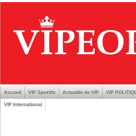
Accueil
VIP Sportifs
Actualité de VIP
VIP POLITI
VIP International