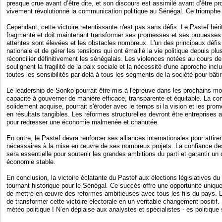
presque crue avant d’être dite, et son discours est assimilé avant d’être p
vivement révolutionné la communication politique au Sénégal. Ce triomphe ét
Cependant, cette victoire retentissante n'est pas sans défis. Le Pastef héri
fragmenté et doit maintenant transformer ses promesses et ses prouesses
attentes sont élevées et les obstacles nombreux. L'un des principaux défis
nationale et de gérer les tensions qui ont émaillé la vie politique depuis plu
réconcilier définitivement les sénégalais. Les violences notées au cours d
soulignent la fragilité de la paix sociale et la nécessité d'une approche inclu
toutes les sensibilités par-delà à tous les segments de la société pour bât
Le leadership de Sonko pourrait être mis à l'épreuve dans les prochains mo
capacité à gouverner de manière efficace, transparente et équitable. La co
solidement acquise, pourrait s'éroder avec le temps si la vision et les pr
en résultats tangibles. Les réformes structurelles devront être entreprises 
pour redresser une économie malmenée et chahutée.
En outre, le Pastef devra renforcer ses alliances internationales pour attir
nécessaires à la mise en œuvre de ses nombreux projets. La confiance des
sera essentielle pour soutenir les grandes ambitions du parti et garantir u
économie stable.
En conclusion, la victoire éclatante du Pastef aux élections législatives 
tournant historique pour le Sénégal. Ce succès offre une opportunité unique
de mettre en œuvre des réformes ambitieuses avec tous les fils du pays. L
de transformer cette victoire électorale en un véritable changement positif. 
météo politique ! N’en déplaise aux analystes et spécialistes - es politique