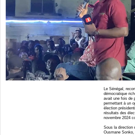
Le Sénégal, recon
démocratique riche
avait une fois de
permettant à un 
élection président
résultats des élec
novembre 2024 con
Sous la direction
Ousmane Sonko, P