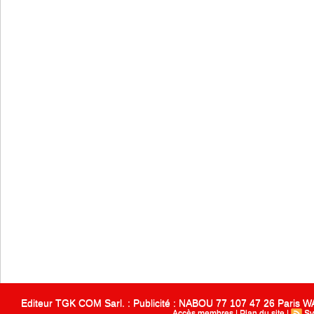
Editeur TGK COM Sarl. : Publicité : NABOU 77 107 47 26 Paris
Accès membres
|
Plan du site
|
Sy