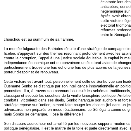
éclatante lors des
anticipées, conso
hégémonique sur l
Après avoir obten
cette victoire lég
électoral triompha
réformes profonde
entre le Sénégal e
chouchou est au summum de sa flamme.
La montée fulgurante des Patriotes résulte d'une stratégie de campagne b
ficelée, s'appuyant sur des thèmes résonnant profondément avec les aspira
contre la corruption, l'appel à une justice sociale équitable, le capital hum
indépendance économique ont su convaincre un électorat avide de change
particulièrement trouvé une fois écho une fois de plus auprès de la jeuness
porteur d'espoir et de renouveau.
Cette victoire est avant tout, personnellement celle de Sonko vue son leade
Ousmane Sonko se distingue par son intelligence innovationnelle en politiq
pronostics. Il a, à travers son parcours bousculé les schémas traditionnels,
classique et secoué les cocotiers de la vieille kinésphère politique. Ambiti
combats, victorieux dans ses duels, Sonko harangue son auditoire et force
stratégie repose sur l'action, aimant faire bouger les choses (tel dans un j
adversaires non préparés en mode réactionnaire. Le Sénégal a connu de gr
mais Sonko se démarque. Il ose la différence !
Son discours accrocheur est amplifié par les nouveaux supports moderne
politique sénégalaise, il est le maître de la toile et parle directement avec 