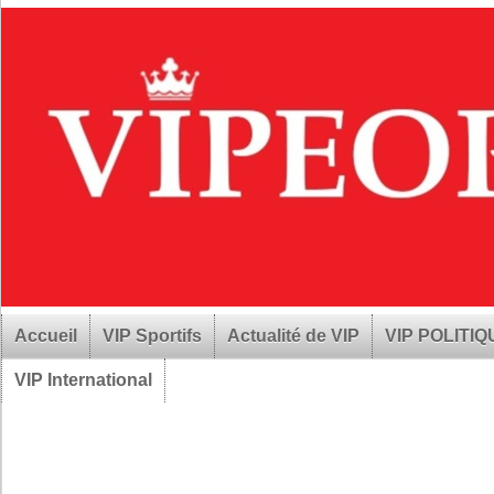
Accueil
VIP Sportifs
Actualité de VIP
VIP POLITI
VIP International