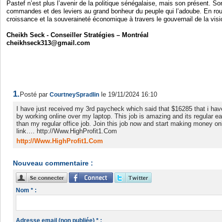
Pastef n’est plus l’avenir de la politique sénégalaise, mais son présent. 
commandes et des leviers au grand bonheur du peuple qui l’adoube. En rou
croissance et la souveraineté économique à travers le gouvernail de la visi
Cheikh Seck - Conseiller Stratégies – Montréal
cheikhseck313@gmail.com
1.
Posté par
le 19/11/2024 16:10
CourtneySpradlin
I have just received my 3rd paycheck which said that $16285 that i ha
by working online over my laptop. This job is amazing and its regular e
than my regular office job. Join this job now and start making money onl
link…. http://Www.HighProfit1.Com
http://Www.HighProfit1.Com
Nouveau commentaire :
Nom * :
Adresse email (non publiée) * :