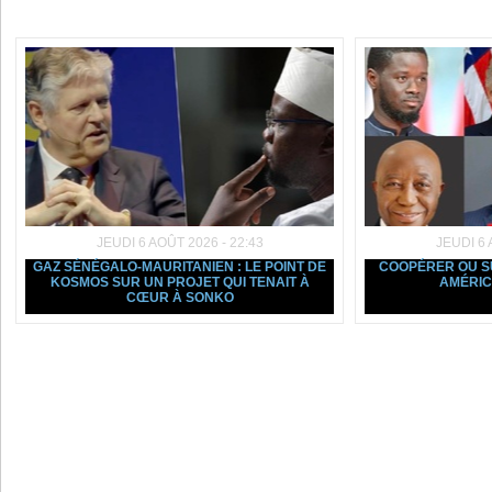
Dans la même rubrique :
JEUDI 6 AOÛT 2026 - 22:43
JEUDI 6 
GAZ SÉNÉGALO-MAURITANIEN : LE POINT DE
COOPÉRER OU SU
KOSMOS SUR UN PROJET QUI TENAIT À
AMÉRIC
CŒUR À SONKO