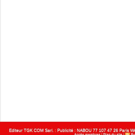
Editeur TGK COM Sarl. : Publicité : NABOU 77 107 47 26 Paris
Accès membres
|
Plan du site
|
Sy