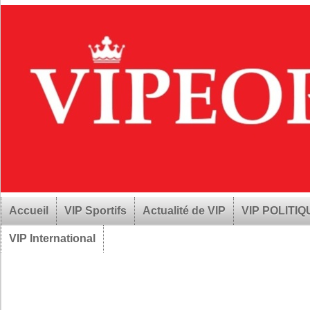
Accueil
VIP Sportifs
Actualité de VIP
VIP POLITI
VIP International