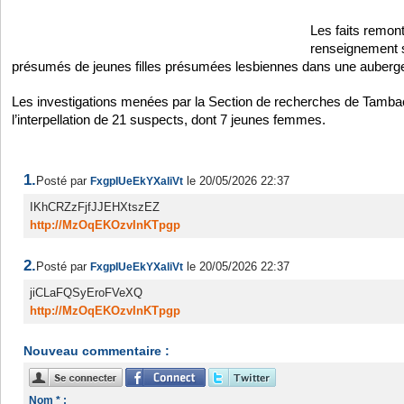
Les faits remont
renseignement s
présumés de jeunes filles présumées lesbiennes dans une auberge s
Les investigations menées par la Section de recherches de Tamb
l’interpellation de 21 suspects, dont 7 jeunes femmes.
1.
Posté par
le 20/05/2026 22:37
FxgpIUeEkYXaliVt
IKhCRZzFjfJJEHXtszEZ
http://MzOqEKOzvInKTpgp
2.
Posté par
le 20/05/2026 22:37
FxgpIUeEkYXaliVt
jiCLaFQSyEroFVeXQ
http://MzOqEKOzvInKTpgp
Nouveau commentaire :
Nom * :