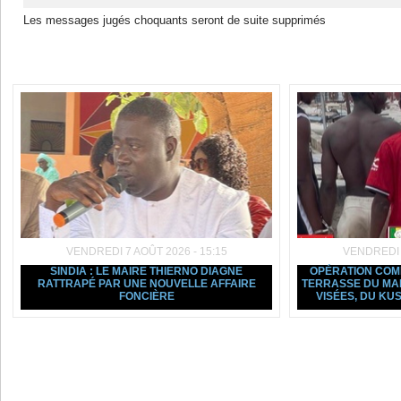
Les messages jugés choquants seront de suite supprimés
Dans la même rubrique :
VENDREDI 7 AOÛT 2026 - 15:15
VENDREDI 7
SINDIA : LE MAIRE THIERNO DIAGNE
OPÉRATION COMM
RATTRAPÉ PAR UNE NOUVELLE AFFAIRE
TERRASSE DU MAR
FONCIÈRE
VISÉES, DU KU