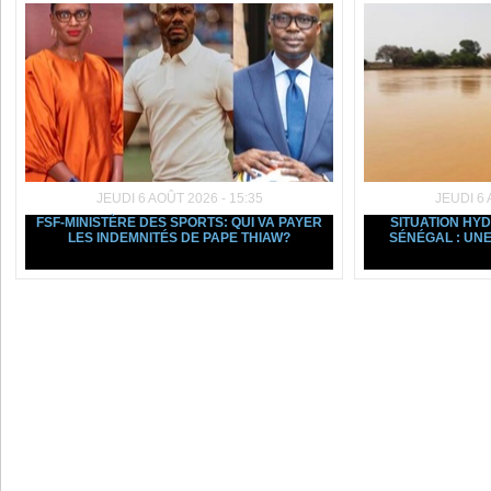
JEUDI 6 AOÛT 2026 - 15:35
JEUDI 6 
FSF-MINISTÈRE DES SPORTS: QUI VA PAYER
SITUATION HY
LES INDEMNITÉS DE PAPE THIAW?
SÉNÉGAL : UNE