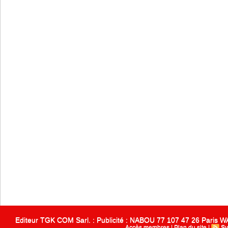
Editeur TGK COM Sarl. : Publicité : NABOU 77 107 47 26 Paris
Accès membres
|
Plan du site
|
Sy