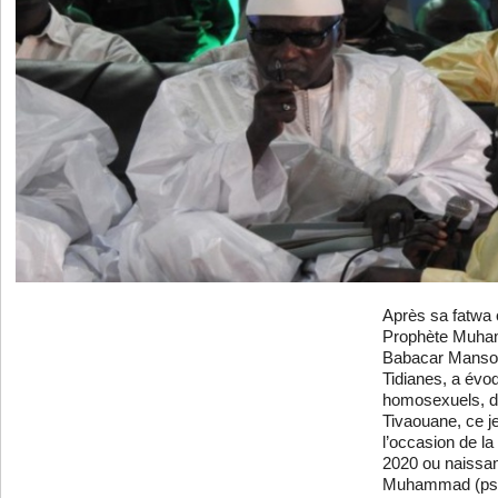
Après sa fatwa 
Prophète Muham
Babacar Mansour
Tidianes, a év
homosexuels, da
Tivaouane, ce je
l’occasion de l
2020 ou naissa
Muhammad (psl