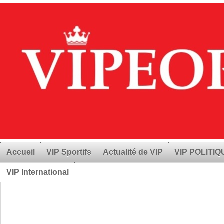
Accueil
VIP Sportifs
Actualité de VIP
VIP POLITI
VIP International