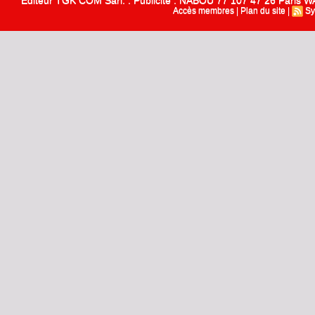
Editeur TGK COM Sarl. : Publicité : NABOU 77 107 47 26 Paris
Accès membres
|
Plan du site
|
Sy