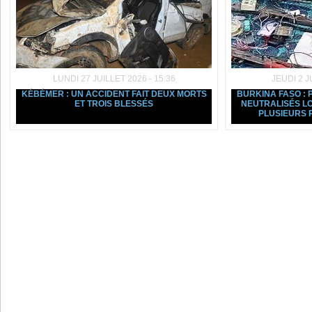
LUNDI 27 JUILLET 2026 - 15:36
JEUDI 2 J
KÉBÉMER : UN ACCIDENT FAIT DEUX MORTS
BURKINA FASO : 
ET TROIS BLESSÉS
NEUTRALISÉS L
PLUSIEURS P