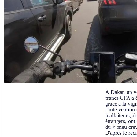
À Dakar, un vo
francs CFA a é
grâce à la vigi
l’intervention
malfaiteurs, d
étrangers, ont 
du « pneu crev
D'après le réc