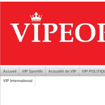
Accueil
VIP Sportifs
Actualité de VIP
VIP POLITI
VIP International