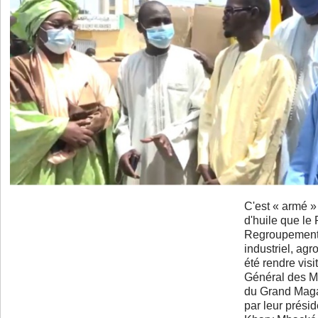
C'est « armé »
d'huile que l
Regroupement 
industriel, ag
été rendre visi
Général des M
du Grand Maga
par leur prés