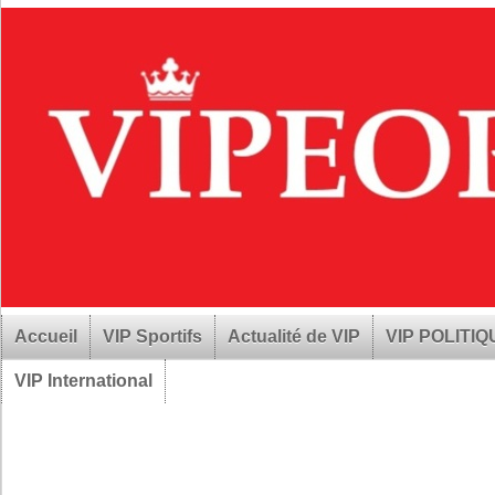
Accueil
VIP Sportifs
Actualité de VIP
VIP POLITI
VIP International