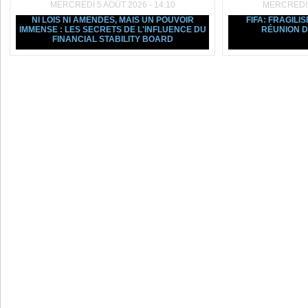
MERCREDI 5 AOÛT 2026 - 14:10
MERCREDI 5
NI LOIS NI AMENDES, MAIS UN POUVOIR
FIFA: FRAGILIS
IMMENSE : LES SECRETS DE L'INFLUENCE DU
RÉUNION D
FINANCIAL STABILITY BOARD