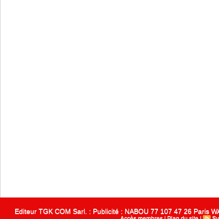
Editeur TGK COM Sarl. : Publicité : NABOU 77 107 47 26 Paris
Accès membres
|
Plan du site
|
Sy