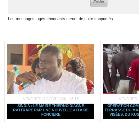
Les messages jugés choquants seront de suite supprimés
Dans la même rubrique :
VENDREDI 7 AOÛT 2026 - 15:15
VENDREDI 7
SINDIA : LE MAIRE THIERNO DIAGNE
OPÉRATION COMM
RATTRAPÉ PAR UNE NOUVELLE AFFAIRE
TERRASSE DU MAR
FONCIÈRE
VISÉES, DU KU