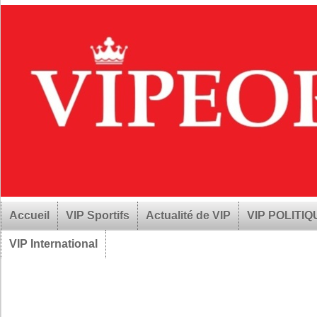
Accueil
VIP Sportifs
Actualité de VIP
VIP POLITI
VIP International