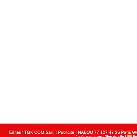
Editeur TGK COM Sarl. : Publicité : NABOU 77 107 47 26 Paris
Accès membres
|
Plan du site
|
Sy