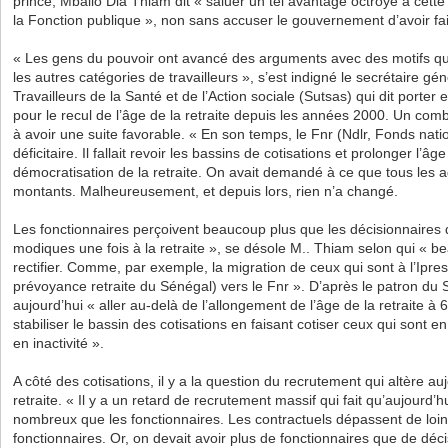
prince, Mballo Dia Thiam dit « saluer un tel avantage octroyé à cette 
la Fonction publique », non sans accuser le gouvernement d’avoir fait
« Les gens du pouvoir ont avancé des arguments avec des motifs qui
les autres catégories de travailleurs », s’est indigné le secrétaire g
Travailleurs de la Santé et de l’Action sociale (Sutsas) qui dit porter
pour le recul de l’âge de la retraite depuis les années 2000. Un comb
à avoir une suite favorable. « En son temps, le Fnr (Ndlr, Fonds nation
déficitaire. Il fallait revoir les bassins de cotisations et prolonger l’âg
démocratisation de la retraite. On avait demandé à ce que tous les 
montants. Malheureusement, et depuis lors, rien n’a changé.
Les fonctionnaires perçoivent beaucoup plus que les décisionnaires 
modiques une fois à la retraite », se désole M.. Thiam selon qui « 
rectifier. Comme, par exemple, la migration de ceux qui sont à l’Ipres 
prévoyance retraite du Sénégal) vers le Fnr ». D’après le patron du 
aujourd’hui « aller au-delà de l’allongement de l’âge de la retraite à 
stabiliser le bassin des cotisations en faisant cotiser ceux qui sont en
en inactivité ».
A côté des cotisations, il y a la question du recrutement qui altère au
retraite. « Il y a un retard de recrutement massif qui fait qu’aujourd’h
nombreux que les fonctionnaires. Les contractuels dépassent de loi
fonctionnaires. Or, on devait avoir plus de fonctionnaires que de déci