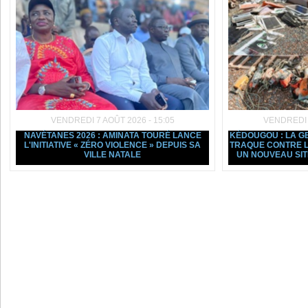
VENDREDI 7 AOÛT 2026 - 15:05
VENDREDI 7
NAVÉTANES 2026 : AMINATA TOURÉ LANCE
KÉDOUGOU : LA G
L'INITIATIVE « ZÉRO VIOLENCE » DEPUIS SA
TRAQUE CONTRE L
VILLE NATALE
UN NOUVEAU SI