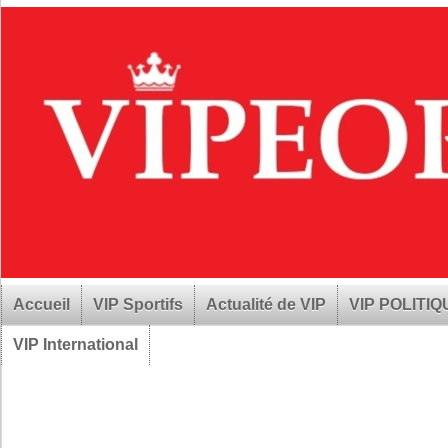
Accueil
VIP Sportifs
Actualité de VIP
VIP POLITI
VIP International