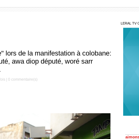
LERAL TV 
 lors de la manifestation à colobane:
é, awa diop député, woré sarr
.
ois |
0
commentaire(s)
Mar
aimons
Sit
discus
Diagan