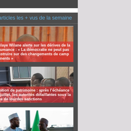
articles les + vus de la semaine
aye Wilane alerte sur les dérives de la
humance : « La démocratie ne peut pas
nstruire sur des changements de camp
nents »
ation de patrimoine : après l’échéance
juillet, les autorités défaillantes sous la
e de lourdes sanctions