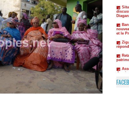
Ban
nouvea
et le P
Zigu
répond
Reta
patrim
Ass
dossie
FACE