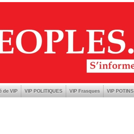
é de VIP
VIP POLITIQUES
VIP Frasques
VIP POTINS