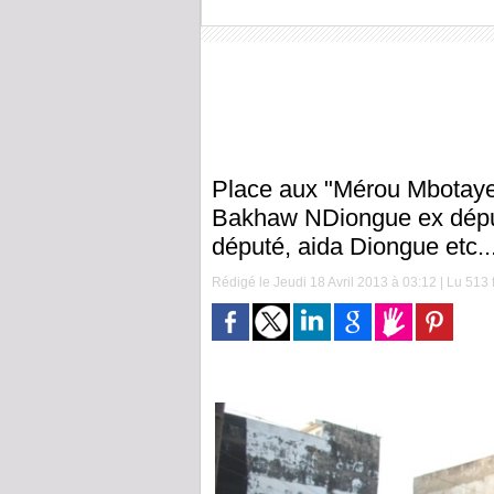
Place aux "Mérou Mbotaye"
Bakhaw NDiongue ex déput
député, aida Diongue etc..
Rédigé le Jeudi 18 Avril 2013 à 03:12 | Lu 513 f