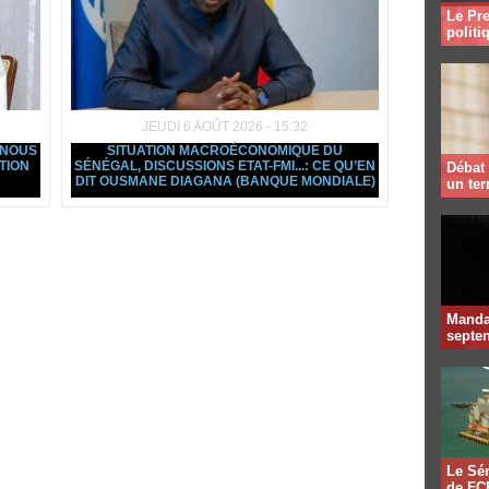
Le Pre
politi
JEUDI 6 AOÛT 2026 - 15:32
 NOUS
SITUATION MACROÉCONOMIQUE DU
TION
SÉNÉGAL, DISCUSSIONS ETAT-FMI...: CE QU’EN
Débat 
DIT OUSMANE DIAGANA (BANQUE MONDIALE)
un te
Mandat
septen
Le Sén
de FCF