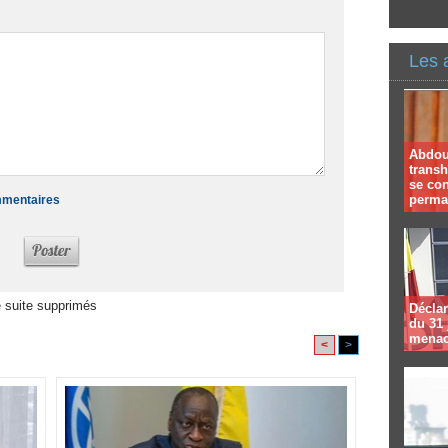
Les 
Abdoul
trans
se co
perma
ommentaires
 suite supprimés
Déclar
du 31 
menac
<
>