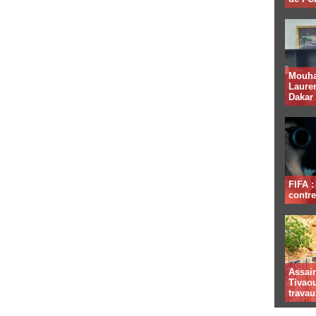
Mouha
Lauren
Dakar
FIFA 
contre
Assai
Tivaou
travau