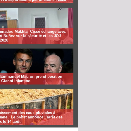
madou Makhtar Cissé échange avec
t Nuñez sur la sécurité et les JOJ
 2026
: Emmanuel Macron prend position
 Gianni Infantino
nissement des eaux pluviales à
ane : Le préfet annonce l’arrêt des
x le 14 août