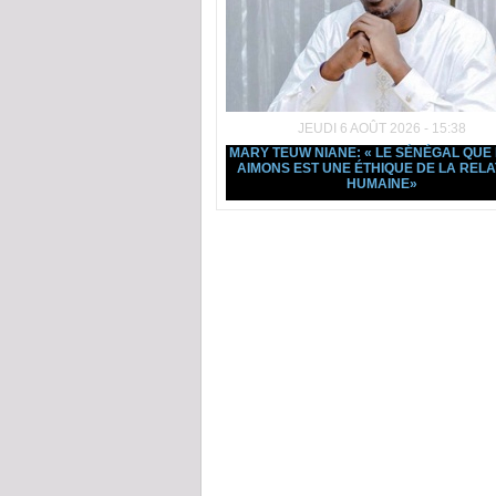
JEUDI 6 AOÛT 2026 - 15:38
MARY TEUW NIANE: « LE SÉNÉGAL QUE
AIMONS EST UNE ÉTHIQUE DE LA RELA
HUMAINE»