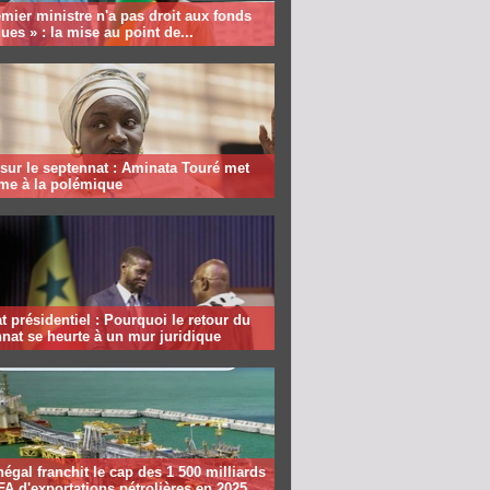
mier ministre n'a pas droit aux fonds
ques » : la mise au point de...
sur le septennat : Aminata Touré met
rme à la polémique
 présidentiel : Pourquoi le retour du
nat se heurte à un mur juridique
égal franchit le cap des 1 500 milliards
A d'exportations pétrolières en 2025