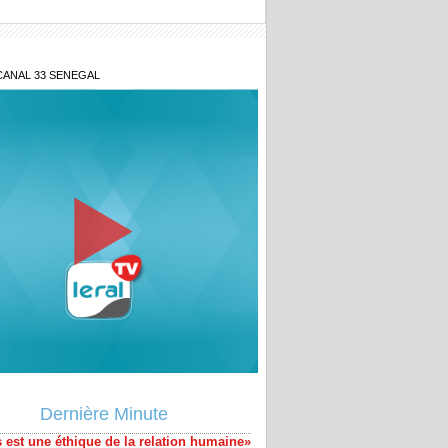
CANAL 33 SENEGAL
y Teuw Niane: « le Sénégal que nous
 est une éthique de la relation humaine»
uation macroéconomique du Sénégal,
Dernière Minute
sions Etat-Fmi...: Ce qu’en dit Ousmane
a (Banque mondiale)