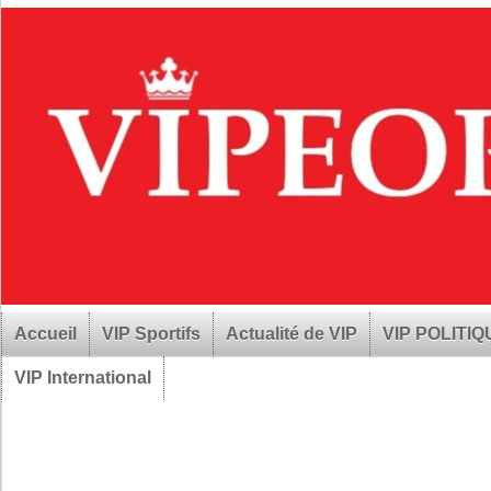
Accueil
VIP Sportifs
Actualité de VIP
VIP POLITI
VIP International