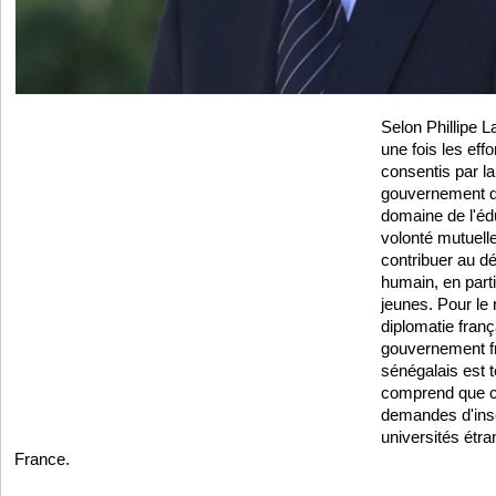
Selon Phillipe La
une fois les eff
consentis par la
gouvernement d
domaine de l'éd
volonté mutuell
contribuer au d
humain, en parti
jeunes. Pour le 
diplomatie fran
gouvernement fr
sénégalais est to
comprend que c
demandes d'insc
universités étr
France.