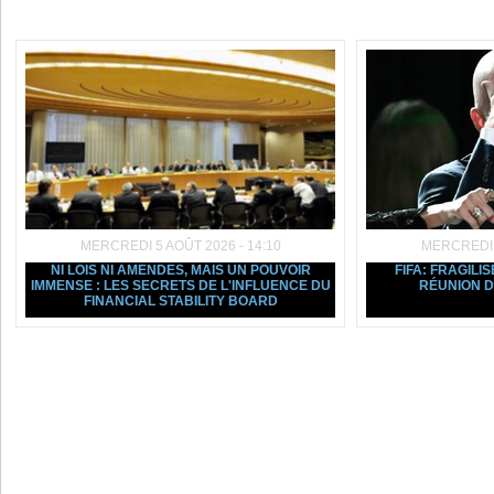
Dans la même rubrique :
MERCREDI 5 AOÛT 2026 - 14:10
MERCREDI 5
NI LOIS NI AMENDES, MAIS UN POUVOIR
FIFA: FRAGILIS
IMMENSE : LES SECRETS DE L'INFLUENCE DU
RÉUNION D
FINANCIAL STABILITY BOARD