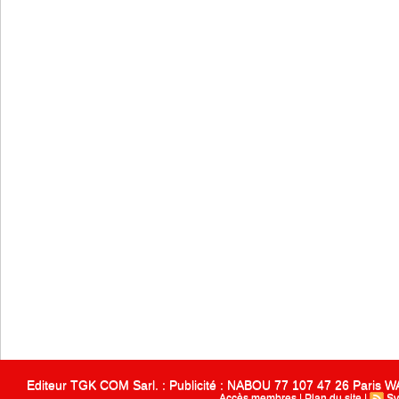
Editeur TGK COM Sarl. : Publicité : NABOU 77 107 47 26 Paris
Accès membres
|
Plan du site
|
Sy