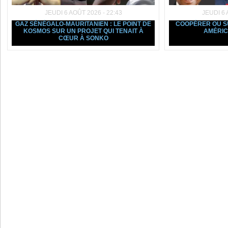
JEUDI 6 AOÛT 2026 - 22:43
JEUDI 6 
GAZ SÉNÉGALO-MAURITANIEN : LE POINT DE
COOPÉRER OU SU
KOSMOS SUR UN PROJET QUI TENAIT À
AMÉRIC
CŒUR À SONKO