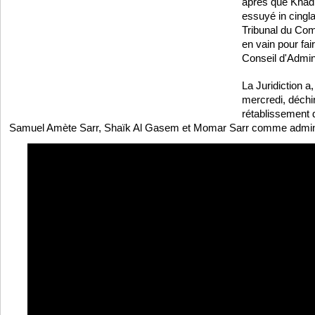
après que Khad
essuyé in cingl
Tribunal du Com
en vain pour fai
Conseil d'Admini
La Juridiction a
mercredi, déchi
rétablissement
Samuel Amète Sarr, Shaïk Al Gasem et Momar Sarr comme admini