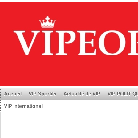
Accueil
VIP Sportifs
Actualité de VIP
VIP POLITI
VIP International