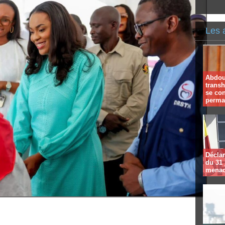
Les 
Abdoul
trans
se co
perma
Déclar
du 31 
menac