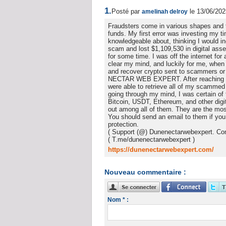
1.
Posté par
le 13/06/202
amelinah delroy
Fraudsters come in various shapes and tac
funds. My first error was investing my 
knowledgeable about, thinking I would i
scam and lost $1,109,530 in digital asset
for some time. I was off the internet for a
clear my mind, and luckily for me, when
and recover crypto sent to scammers or 
NECTAR WEB EXPERT. After reaching
were able to retrieve all of my scammed d
going through my mind, I was certain of
Bitcoin, USDT, Ethereum, and other d
out among all of them. They are the most
You should send an email to them if you
protection.
( Support (@) Dunenectarwebexpert. Co
( T.me/dunenectarwebexpert )
https://dunenectarwebexpert.com/
Nouveau commentaire :
Nom * :