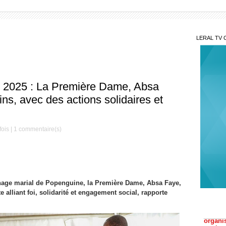
LERAL TV 
 2025 : La Première Dame, Absa
ins, avec des actions solidaires et
ois |
1
commentaire(s)
Peut
Dème re
Si d
rinage marial de Popenguine, la Première Dame, Absa Faye,
organi
 alliant foi, solidarité et engagement social, rapporte
couleu
Le S
Préside