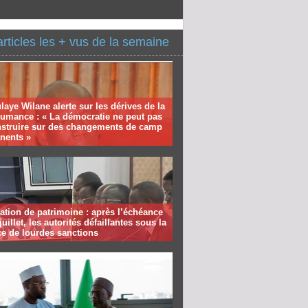
articles les + vus de la semaine
aye Wilane alerte sur les dérives de la
humance : « La démocratie ne peut pas
nstruire sur des changements de camp
nents »
ation de patrimoine : après l’échéance
juillet, les autorités défaillantes sous la
e de lourdes sanctions