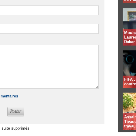
Mouha
Lauren
Dakar
FIFA 
contre
ommentaires
Assai
Tivaou
travau
 suite supprimés