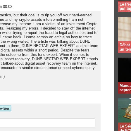
Le Pre
5 00:02
politi
tics, but their goal is to rip you off your hard-earned
time and my crypto assets into something I am not
ncrease my income. I am a victim of an investment Crypto
s. Realizing my errors, I decided to stay off the internet
 while, trying to report the fraud to legal authorities and to
 I came back, I came across an article on how to trace
the wrong wallet. The article was talking about DUNE
Débat 
 out to them, DUNE NECTAR WEB EXPERT and his team
un te
igital assets within a short period. Despite the fears
 the outcome from this fund expert. When it comes to
igital asset recovery, DUNE NECTAR WEB EXPERT stands
 talked-about digital asset recovery team on the internet.
 encounter a similar circumstance or need cybersecurity
m )
Mandat
septen
Le Sén
de FCF