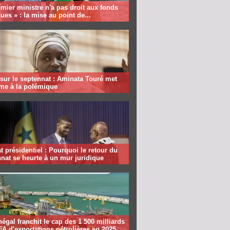
mier ministre n'a pas droit aux fonds
ques » : la mise au point de...
sur le septennat : Aminata Touré met
rme à la polémique
 présidentiel : Pourquoi le retour du
nat se heurte à un mur juridique
égal franchit le cap des 1 500 milliards
A d'exportations pétrolières en 2025