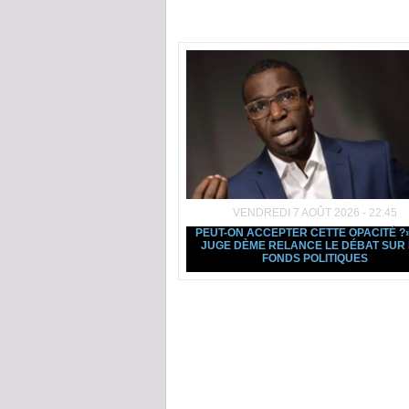
Dans la même rubrique :
VENDREDI 7 AOÛT 2026 - 22:45
PEUT-ON ACCEPTER CETTE OPACITÉ ?» 
JUGE DÈME RELANCE LE DÉBAT SUR 
FONDS POLITIQUES