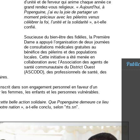
d’unité et de ferveur qui anime chaque année ce
grand rendez-vous religieux. «
Aujourd’hui, à
Popenguine, j’ai eu la joie de partager un
moment précieux avec les pèlerins venus
célébrer la foi, l’unité et la solidarité
», a-t-elle
confié.
Soucieuse du bien-être des fidèles, la Première
Dame a appuyé l’organisation de deux journées
de consultations médicales gratuites au
bénéfice des pèlerins et des populations
locales. Cette initiative a été menée en
collaboration avec l’Association des agents de
Public
santé communautaire du District Ouest
(ASCODO), des professionnels de santé, des
ires.
nscrit dans son engagement personnel en faveur d’un
ur les femmes, les enfants et les personnes vulnérables.
cette belle action solidaire. Que Popenguine demeure ce lieu
 notre nation
», a-t-elle conclu, selon "rts.sn".