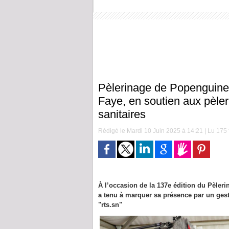
Pèlerinage de Popenguine
Faye, en soutien aux pèler
sanitaires
Rédigé le Mardi 10 Juin 2025 à 14:21 | Lu 175 f
À l’occasion de la 137e édition du Pèle
a tenu à marquer sa présence par un geste
"rts.sn"