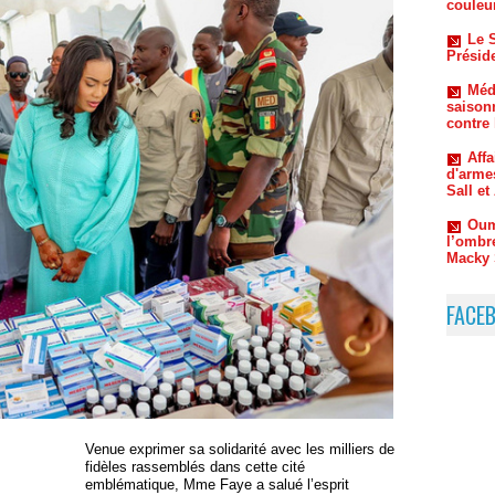
Méde
saison
contre
Aff
d'arme
Sall e
Oum
l’ombr
Macky 
FACE
Venue exprimer sa solidarité avec les milliers de
fidèles rassemblés dans cette cité
emblématique, Mme Faye a salué l’esprit