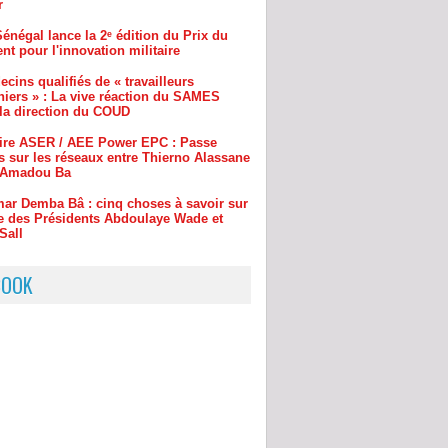
cins qualifiés de « travailleurs
niers » : La vive réaction du SAMES
 la direction du COUD
aire ASER / AEE Power EPC : Passe
s sur les réseaux entre Thierno Alassane
t Amadou Ba
ar Demba Bâ : cinq choses à savoir sur
e des Présidents Abdoulaye Wade et
Sall
BOOK