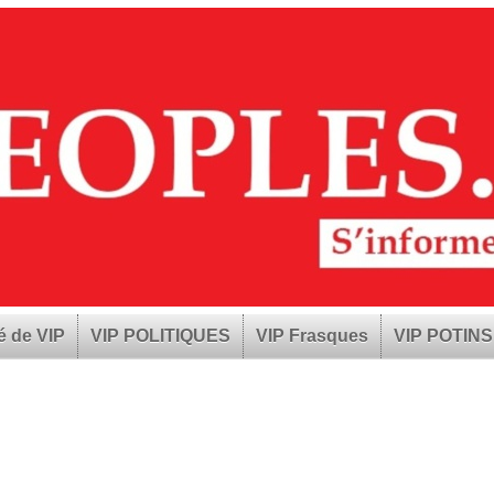
é de VIP
VIP POLITIQUES
VIP Frasques
VIP POTINS