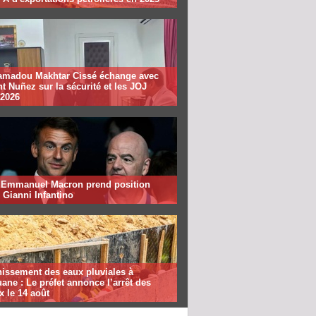
madou Makhtar Cissé échange avec
t Nuñez sur la sécurité et les JOJ
 2026
: Emmanuel Macron prend position
 Gianni Infantino
nissement des eaux pluviales à
ane : Le préfet annonce l’arrêt des
x le 14 août