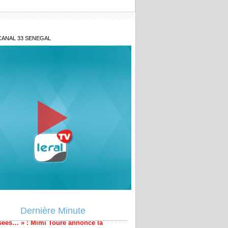
CANAL 33 SENEGAL
-on accepter cette opacité ?» : le Juge
lance le débat sur les fonds politiques
es législatives anticipées devaient être
sées… » : Mimi Touré annonce la
r
Dernière Minute
énégal lance la 2ᵉ édition du Prix du
nt pour l'innovation militaire