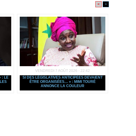
<
>
VENDREDI 7 AOÛT 2026 - 22:42
: LE
SI DES LÉGISLATIVES ANTICIPÉES DEVAIENT
LES
ÊTRE ORGANISÉES… » : MIMI TOURÉ
ANNONCE LA COULEUR