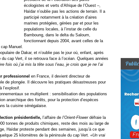
écologistes et verts d’Afrique de l’Ouest –,
Haïdar n’oublie pas les actions de terrain. Il a
participé notamment à la création d’aires
marines protégées, gérées par et pour les
populations locales, à l’instar de celle du
Bamboung, dans le delta du Saloum,
fonctionnant depuis 2004, avant celles de la
 cap Manuel.
opulaire de Dakar, et n’oublie pas le jour où, enfant, après
e du cap Vert, il se retrouva face à l’océan. Quelques années
Public
e fois où j’ai mis la tête sous l’eau, je crois que je ne l’ai
r professionnel
en France, il devient directeur de
le de plongée. Il découvre les pratiques désastreuses pour
 l’explosif.
onnementaux se multiplient : sensibilisation des populations
ation anarchique des forêts, pour la protection d’espèces
ns la cuisine sénégalaise.
ection présidentielle,
l’affaire de
l’Orient-Flower
défraie la
000 tonnes de produits chimiques, reste des mois au large de
e, Haïdar proteste pendant des semaines, jusqu’à ce que
 quelque 25 kilomètres de la péninsule du cap Vert.
«Un vrai