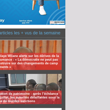
articles les + vus de la semaine
aye Wilane alerte sur les dérives de la
humance : « La démocratie ne peut pas
nstruire sur des changements de camp
nents »
ation de patrimoine : après l’échéance
juillet, les autorités défaillantes sous la
e de lourdes sanctions