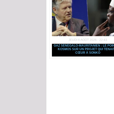
JEUDI 6 AOÛT 2026 - 22:43
GAZ SÉNÉGALO-MAURITANIEN : LE POI
KOSMOS SUR UN PROJET QUI TENAI
CŒUR À SONKO