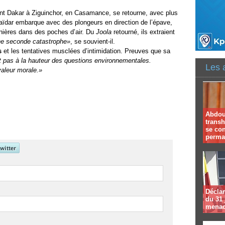
ant Dakar à Ziguinchor, en Casamance, se retourne, avec plus
ïdar embarque avec des plongeurs en direction de l’épave,
nières dans des poches d’air. Du
Joola
retourné, ils extraient
ne seconde catastrophe»
, se souvient-il.
s
et les tentatives musclées d’intimidation. Preuves que sa
ont pas à la hauteur des questions environnementales.
Les 
aleur morale.»
Abdoul
trans
se co
perma
Déclar
du 31 
menac