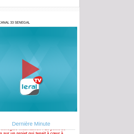
CANAL 33 SENEGAL
 sénégalo-mauritanien : Le point de
 sur un projet qui tenait à cœur à
Dernière Minute
pérer ou subir : Le nouvel ordre
ain en Afrique