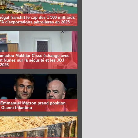
égal franchit le cap des 1 500 milliards
A d'exportations pétrolières en 2025
madou Makhtar Cissé échange avec
t Nuñez sur la sécurité et les JOJ
 2026
: Emmanuel Macron prend position
 Gianni Infantino