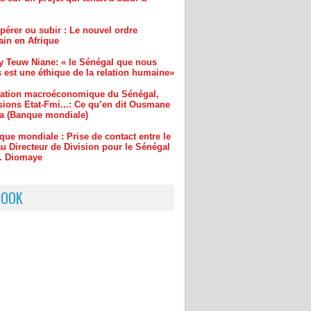
y Teuw Niane: « le Sénégal que nous
 est une éthique de la relation humaine»
uation macroéconomique du Sénégal,
sions Etat-Fmi...: Ce qu’en dit Ousmane
a (Banque mondiale)
que mondiale : Prise de contact entre le
u Directeur de Division pour le Sénégal
r. Diomaye
inchor : le maire Djibril Sonko ira
re au procureur s’il ne…
BOOK