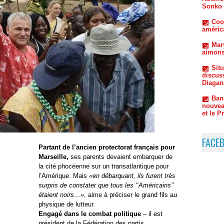
Mar
aimons
Sit
discus
Diagan
Ban
nouvea
et le P
Zigu
répond
FACE
Partant de l’ancien protectorat français pour
Marseille,
ses parents devaient embarquer de
la cité phocéenne sur un transatlantique pour
l’Amérique. Mais
«en débarquant, ils furent très
surpris de constater que tous les ‘‘Américains’’
étaient noirs…»
, aime à préciser le grand fils au
physique de lutteur.
Engagé dans le combat politique
– il est
président de la Fédération des partis