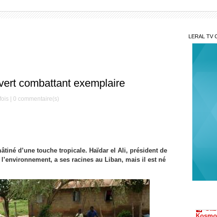
LERAL TV 
 vert combattant exemplaire
fois |
0
commentaire(s)
âtiné d’une touche tropicale. Haïdar el Ali, président de
l’environnement, a ses racines au Liban, mais il est né
Gaz
Kosmos
Sonko
Coo
améric