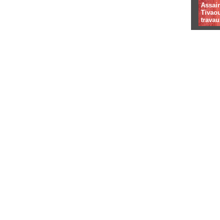
Assai
Tivaou
travau