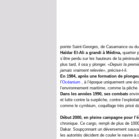
pointe Saint-Georges, de Casamance ou du
Haïdar El-Ali a grandi à Médina,
quartier p
s’être perdu sur les hauteurs de la péninsul
plus tard, il osa y plonger.
«Depuis la premièr
jamais vraiment relevée»
, précise-t-il.
En 1984, après une formation de plongeu
l’
Océanium
, à l’époque uniquement une éco
l’environnement maritime, comme la pêche à
Dans les années 1990, ses combats
envir
et lutte contre la surpêche, contre l’exploit
comme le cymbium, coquillage très prisé da
Début 2000, en pleine campagne pour l’él
chronique. Ce cargo, rempli de plus de 100
Dakar. Soupçonnant un déversement sauvag
les autorités décident de couler le navire à