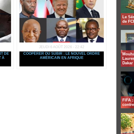
Le Sén
de FCF
JEUDI 6 AOÛT 2026 - 22:42
NT DE
COOPÉRER OU SUBIR : LE NOUVEL ORDRE
Mouha
T À
AMÉRICAIN EN AFRIQUE
Lauren
Dakar
FIFA 
contre