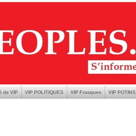
é de VIP
VIP POLITIQUES
VIP Frasques
VIP POTINS