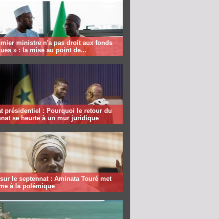
mier ministre n'a pas droit aux fonds
ques » : la mise au point de...
 présidentiel : Pourquoi le retour du
nat se heurte à un mur juridique
sur le septennat : Aminata Touré met
rme à la polémique