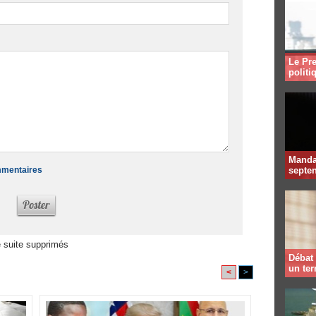
Le Pre
politi
Mandat
ommentaires
septen
 suite supprimés
Débat 
un te
<
>